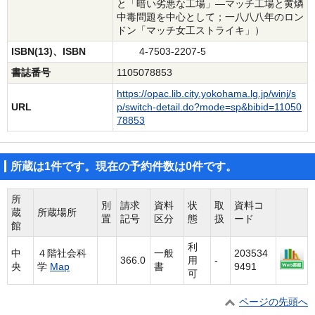
と「暗い劣悪な工場」―マッチ工場と黄燐
中毒問題を中心として；一八八八年のロン
ドン「マッチ女工ストライキ」）
ISBN(13)、ISBN
4-7503-2207-5
書誌番号
1105078853
https://opac.lib.city.yokohama.lg.jp/winj/s
URL
p/switch-detail.do?mode=sp&bibid=11050
78853
所蔵は1件です。現在の予約件数は0件です。
所
別
請求
資料
状
取
資料コ
蔵
所蔵場所
置
記号
区分
態
扱
ード
館
利
中
４階社会科
一般
203534
366.0
用
-
央
学
Map
書
9491
可
ページの先頭へ