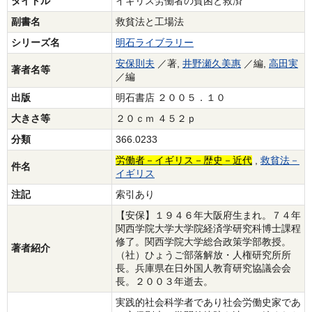
タイトル
イギリス労働者の貧困と救済
副書名
救貧法と工場法
シリーズ名
明石ライブラリー
安保則夫
／著,
井野瀬久美惠
／編,
高田実
著者名等
／編
出版
明石書店 ２００５．１０
大きさ等
２０ｃｍ ４５２ｐ
分類
366.0233
労働者－イギリス－歴史－近代
,
救貧法－
件名
イギリス
注記
索引あり
【安保】１９４６年大阪府生まれ。７４年
関西学院大学大学院経済学研究科博士課程
修了。関西学院大学総合政策学部教授。
著者紹介
（社）ひょうご部落解放・人権研究所所
長。兵庫県在日外国人教育研究協議会会
長。２００３年逝去。
実践的社会科学者であり社会労働史家であ