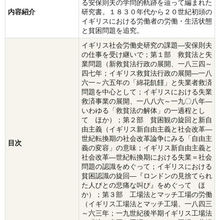
る安保則夫の学問的軌跡を辿って編まれた
内容紹介
研究書。１８３０年代から２０世紀初頭の
イギリスにおける労働者の労働・生活状態
と貧困問題を追究。
イギリス社会労働史研究の課題―安保則夫
の仕事を受け継いで；第１部 救貧法と失
業問題（新救貧法行政の展開、一八三四～
四七年；イギリス救貧法行政の展開―一八
六一～六五年の「綿花飢饉」と失業者救済
問題を中心として；イギリスにおける失業
救済事業の展開、一八八六～一九〇八年―
いわゆる「救貧法の解体」の一過程とし
て ほか）；第２部 貧困観の旋回と新自
由主義（イギリス新自由主義と社会改革―
世紀転換期の社会改革論争にみる「自由主
目次
義の変容」の意味；イギリス新自由主義と
社会改革―世紀転換期における失業＝社会
問題の認識をめぐって；イギリスにおける
貧困認識の旋回―『ロンドンの見捨てられ
た人びとの悲痛な叫び』をめぐって ほ
か）；第３部 工場法とマッチ工場の労働
（イギリス工場法とマッチ工場、一八四三
～六三年；一九世紀後半期イギリス工場法