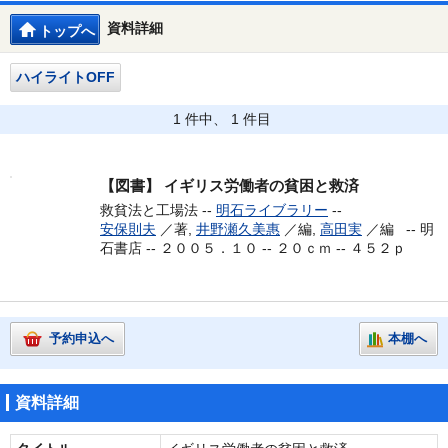
資料詳細
トップへ
ハイライトOFF
1 件中、 1 件目
【図書】
イギリス労働者の貧困と救済
救貧法と工場法 --
明石ライブラリー
--
安保則夫
／著,
井野瀬久美惠
／編,
高田実
／編 --
明
石書店 -- ２００５．１０ -- ２０ｃｍ -- ４５２ｐ
予約申込へ
本棚へ
資料詳細