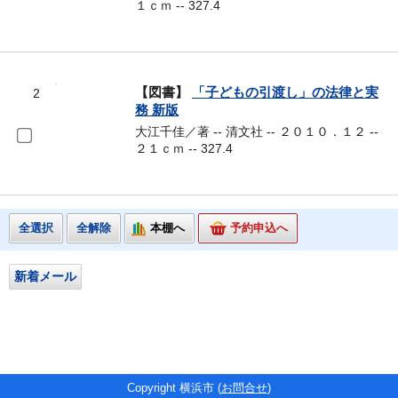
１ｃｍ -- 327.4
【図書】
「子どもの引渡し」の法律と実
2
務 新版
大江千佳／著 -- 清文社 -- ２０１０．１２ --
２１ｃｍ -- 327.4
全選択
全解除
本棚へ
予約申込へ
新着メール
Copyright 横浜市 (
お問合せ
)