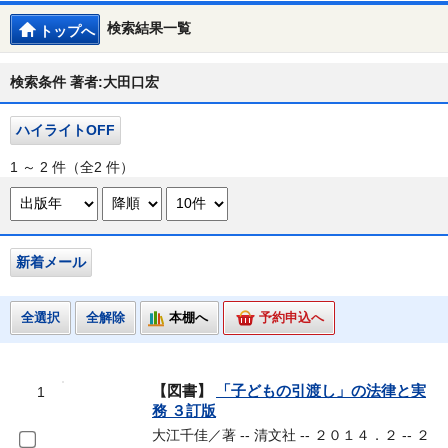
検索結果一覧
トップへ
検索条件 著者:大田口宏
ハイライトOFF
1 ～ 2 件（全2 件）
新着メール
全選択
全解除
本棚へ
予約申込へ
【図書】
「子どもの引渡し」の法律と実
1
務 ３訂版
大江千佳／著 -- 清文社 -- ２０１４．２ -- ２