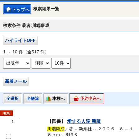
検索結果一覧
トップへ
検索条件 著者:川端康成
ハイライトOFF
1 ～ 10 件（全517 件）
新着メール
全選択
全解除
本棚へ
予約申込へ
NEW
【図書】
愛する人達 新版
1
川端康成
／著 -- 新潮社 -- ２０２６．６ -- １
６ｃｍ -- 913.6