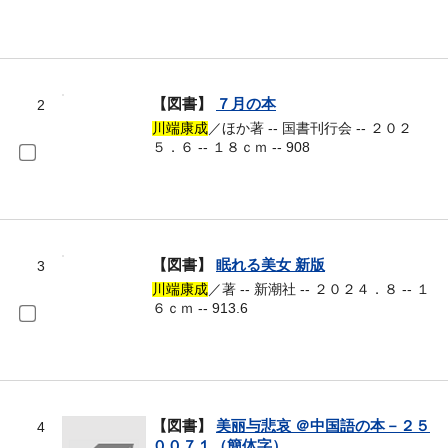
【図書】
７月の本
2
川端康成
／ほか著 -- 国書刊行会 -- ２０２
５．６ -- １８ｃｍ -- 908
【図書】
眠れる美女 新版
3
川端康成
／著 -- 新潮社 -- ２０２４．８ -- １
６ｃｍ -- 913.6
【図書】
美丽与悲哀 ＠中国語の本－２５
4
００７１（簡体字）