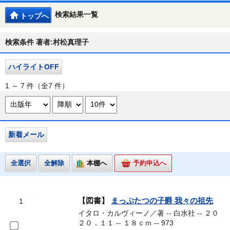
検索結果一覧
トップへ
検索条件 著者:村松真理子
ハイライトOFF
1 ～ 7 件（全7 件）
新着メール
全選択
全解除
本棚へ
予約申込へ
【図書】
まっぷたつの子爵 我々の祖先
1
イタロ・カルヴィーノ／著 -- 白水社 -- ２０
２０．１１ -- １８ｃｍ -- 973