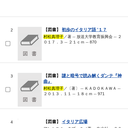
【図書】
初歩のイタリア語 ’１７
2
村松真理子
／著 -- 放送大学教育振興会 -- ２
０１７．３ -- ２１ｃｍ -- 870
【図書】
謎と暗号で読み解くダンテ『神
3
曲』
村松真理子
／〔著〕 -- ＫＡＤＯＫＡＷＡ --
２０１３．１１ -- １８ｃｍ -- 971
【図書】
イタリア広場
4