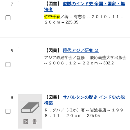
【図書】
盗賊のインド史 帝国・国家・無
7
法者
竹中千春
／著 -- 有志舎 -- ２０１０．１１ --
２０ｃｍ -- 225.05
【図書】
現代アジア研究 ２
8
アジア政経学会／監修 -- 慶応義塾大学出版会
-- ２００８．１２ -- ２２ｃｍ -- 302.2
【図書】
サバルタンの歴史 インド史の脱
9
構築
Ｒ．グハ／〔ほか〕著 -- 岩波書店 -- １９９
８．１１ -- ２０ｃｍ -- 225.05