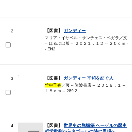
【図書】
ガンディー
2
マリア・イサベル・サンチェス・ベガラ／文
-- ほるぷ出版 -- ２０２１．１２ -- ２５ｃｍ -
- EN2
【図書】
ガンディー 平和を紡ぐ人
3
竹中千春
／著 -- 岩波書店 -- ２０１８．１ --
１８ｃｍ -- 289.2
【図書】
世界史の脱構築 ヘーゲルの歴史
4
哲学批判からタゴールの詩の思想へ