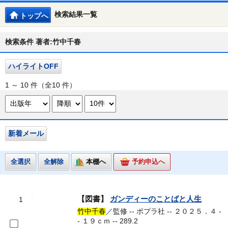
検索結果一覧
トップへ
検索条件 著者:竹中千春
ハイライトOFF
1 ～ 10 件（全10 件）
新着メール
全選択
全解除
本棚へ
予約申込へ
【図書】
ガンディーのことばと人生
1
竹中千春
／監修 -- ポプラ社 -- ２０２５．４ -
- １９ｃｍ -- 289.2