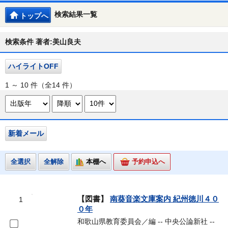
検索結果一覧
トップへ
検索条件 著者:美山良夫
ハイライトOFF
1 ～ 10 件（全14 件）
新着メール
全選択
全解除
本棚へ
予約申込へ
【図書】
南葵音楽文庫案内 紀州徳川４０
1
０年
和歌山県教育委員会／編 -- 中央公論新社 --