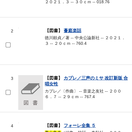
２０２１．３ -- ３０ｃｍ -- 018.76
【図書】
薈庭楽話
2
徳川頼貞／著 -- 中央公論新社 -- ２０２１．
３ -- ２０ｃｍ -- 760.4
【図書】
カプレ／三声のミサ 改訂新版 合
3
唱女性
カプレ／〔作曲〕 -- 音楽之友社 -- ２００
６．７ -- ２９ｃｍ -- 767.4
【図書】
フォーレ全集 ５
4