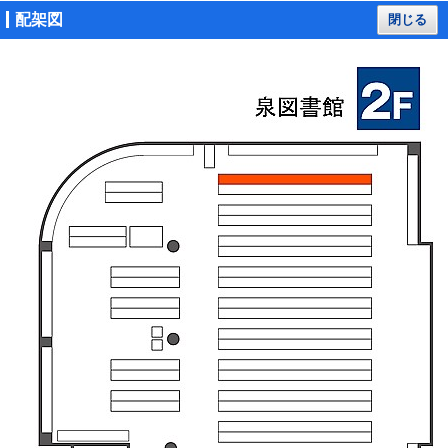
配架図
閉じる