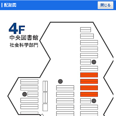
配架図
閉じる