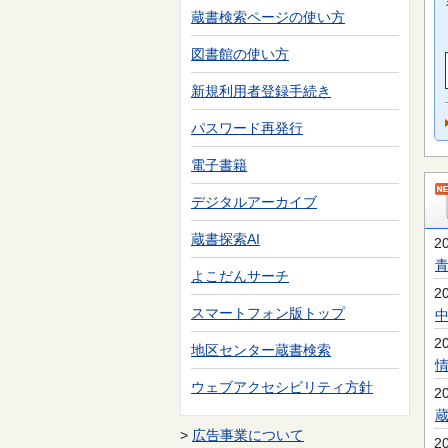
蔵書検索ページの使い方
図書館の使い方
新規利用者登録手続き
パスワード再発行
電子書籍
デジタルアーカイブ
蔵書探索AI
2
よこだんサーチ
2
スマートフォン版トップ
2
地区センター蔵書検索
ウェブアクセシビリティ方針
2
>
広告事業について
2