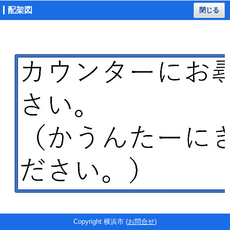
配架図
閉じる
Copyright 横浜市 (
お問合せ
)