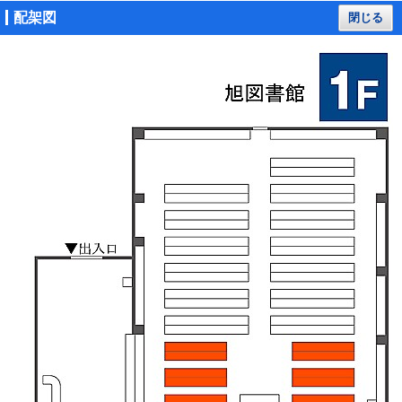
配架図
閉じる