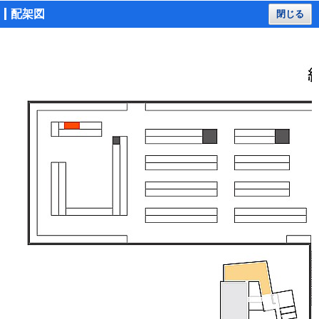
配架図
閉じる