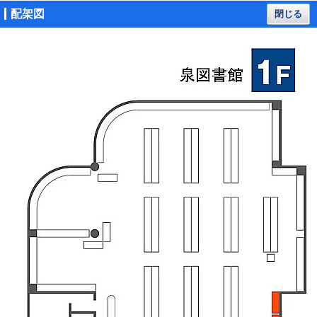
配架図
閉じる