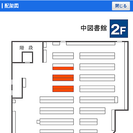
配架図
閉じる