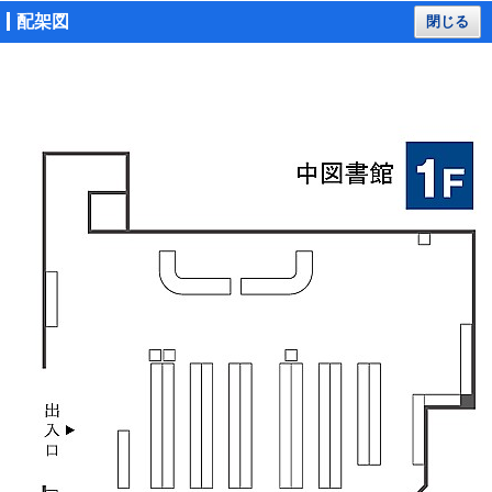
配架図
閉じる