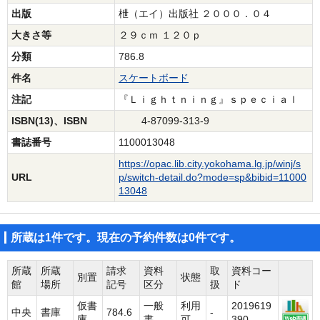
出版
枻（エイ）出版社 ２０００．０４
大きさ等
２９ｃｍ １２０ｐ
分類
786.8
件名
スケートボード
注記
『Ｌｉｇｈｔｎｉｎｇ』ｓｐｅｃｉａｌ
ISBN(13)、ISBN
4-87099-313-9
書誌番号
1100013048
https://opac.lib.city.yokohama.lg.jp/winj/s
URL
p/switch-detail.do?mode=sp&bibid=11000
13048
所蔵は1件です。現在の予約件数は0件です。
所蔵
所蔵
請求
資料
取
資料コー
別置
状態
館
場所
記号
区分
扱
ド
仮書
一般
利用
2019619
中央
書庫
784.6
-
庫
書
可
390