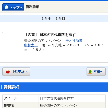
資料詳細
トップへ
1 件中、 1 件目
【図書】
日本の古代道路を探す
律令国家のアウトバーン --
平凡社新書
--
中村太一
／著 --
平凡社 -- ２０００．０５ -- １８ｃ
ｍ -- ２５３ｐ
予約申込へ
本棚へ
資料詳細
タイトル
日本の古代道路を探す
副書名
律令国家のアウトバーン