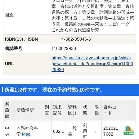
プロローグ 計画道路の「発見」；第１
章 古代の道路と交通制度；第２章 古代
道路の探し方；第３章 計画道路の形成―
目次
大和；第４章 古代の大動脈―山陽道；第
５章 道路網の再編―東国；エピローグ
これからの古代道路研究
ISBN(13)、ISBN
4-582-85045-6
書誌番号
1100029930
https://opac.lib.city.yokohama.lg.jp/winj/s
URL
p/switch-detail.do?mode=sp&bibid=11000
29930
所蔵は2件です。現在の予約件数は0件です。
所
別
請求
資料
状
取
資料コ
蔵
所蔵場所
置
記号
区分
態
扱
ード
館
利
中
４階社会科
一般
202021
682.1
用
-
央
学
Map
書
7602
可