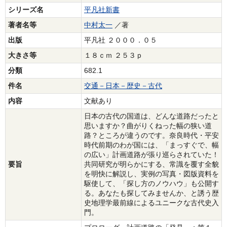
シリーズ名
平凡社新書
著者名等
中村太一
／著
出版
平凡社 ２０００．０５
大きさ等
１８ｃｍ ２５３ｐ
分類
682.1
件名
交通－日本－歴史－古代
内容
文献あり
日本の古代の国道は、どんな道路だったと
思いますか？曲がりくねった幅の狭い道
路？ところが違うのです。奈良時代・平安
時代前期のわが国には、「まっすぐで、幅
の広い」計画道路が張り巡らされていた！
要旨
共同研究が明らかにする、常識を覆す全貌
を明快に解説し、実例の写真・図版資料を
駆使して、「探し方のノウハウ」も公開す
る。あなたも探してみませんか、と誘う歴
史地理学最前線によるユニークな古代史入
門。