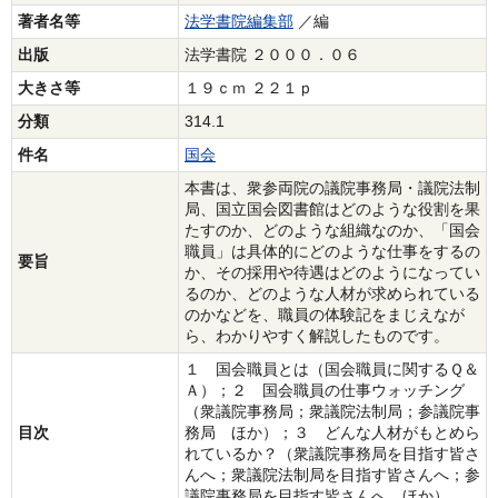
著者名等
法学書院編集部
／編
出版
法学書院 ２０００．０６
大きさ等
１９ｃｍ ２２１ｐ
分類
314.1
件名
国会
本書は、衆参両院の議院事務局・議院法制
局、国立国会図書館はどのような役割を果
たすのか、どのような組織なのか、「国会
職員」は具体的にどのような仕事をするの
要旨
か、その採用や待遇はどのようになってい
るのか、どのような人材が求められている
のかなどを、職員の体験記をまじえなが
ら、わかりやすく解説したものです。
１ 国会職員とは（国会職員に関するＱ＆
Ａ）；２ 国会職員の仕事ウォッチング
（衆議院事務局；衆議院法制局；参議院事
目次
務局 ほか）；３ どんな人材がもとめら
れているか？（衆議院事務局を目指す皆さ
んへ；衆議院法制局を目指す皆さんへ；参
議院事務局を目指す皆さんへ ほか）