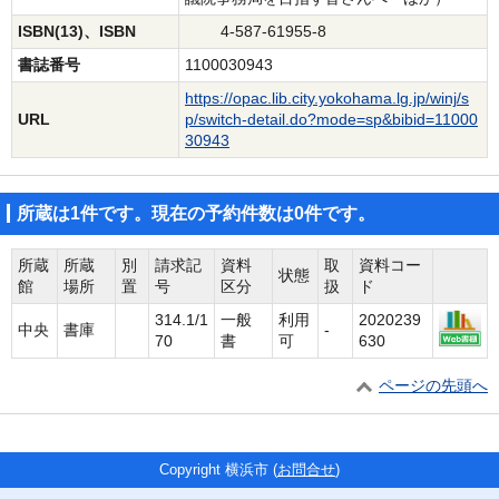
ISBN(13)、ISBN
4-587-61955-8
書誌番号
1100030943
https://opac.lib.city.yokohama.lg.jp/winj/s
URL
p/switch-detail.do?mode=sp&bibid=11000
30943
所蔵は1件です。現在の予約件数は0件です。
所蔵
所蔵
別
請求記
資料
取
資料コー
状態
館
場所
置
号
区分
扱
ド
314.1/1
一般
利用
2020239
中央
書庫
-
70
書
可
630
ページの先頭へ
Copyright 横浜市 (
お問合せ
)