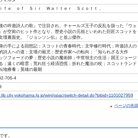
ｉｆｅ ｏｆ Ｓｉｒ Ｗａｌｔｅｒ Ｓｃｏｔｔ．
後の吟遊詩人の歌』で注目され、チャールズ王子の反乱を扱った『ウェ
』が空前のヒット作となり、歴史小説の元祖といわれた巨匠スコットを
文壇裏面史。『ジョンソン伝』と並ぶ傑作。
身の手による回想記；スコットの青春時代；文学修行時代；吟遊詩人の
的詩人への道；文壇の寵児；歴史作家への転向；「知られざる大作
ッツフォードの夢；歴史小説の魔術師；中世領主の生活；国王ジョージ
る；遠くの暗雲；荒れ狂う経済恐慌；折れた魔法の杖；スコットランド
転地療養；英雄の最期
-705-4
9
c.lib.city.yokohama.lg.jp/winj/opac/switch-detail.do?bibid=1101027959
ページの先
です。