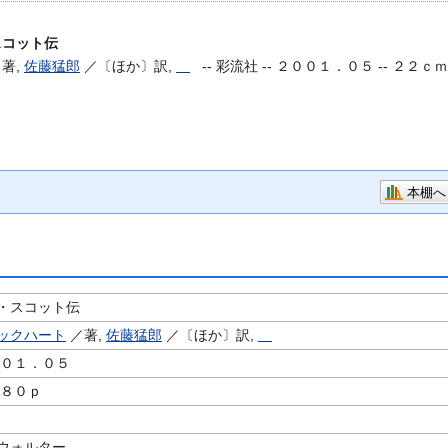
スコット伝
著,
佐藤猛郎
／〔ほか〕訳,
--
彩流社 -- ２００１．０５ -- ２２ｃｍ
本棚へ
・スコット伝
ックハート
／著,
佐藤猛郎
／〔ほか〕訳,
００１．０５
７８０ｐ
ウォルター