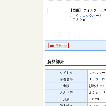
【図書】
ウォルター・
Ｊ．Ｇ．ロックハート
／
-- ７８０ｐ
予約申込
資料詳細
タイトル
ウォルター
著者名等
Ｊ．Ｇ．ロ
出版
彩流社 ２
大きさ等
２２ｃｍ 
分類
930.28
個人件名
スコット 