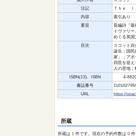
注記
Ｔｈｅ ｌ
内容
索引あり
要旨
長編詩『最
イヴァリー
めぐる英国
目次
スコット自
誕生；国民
家」；アボ
四世を迎え
人の意地；
ISBN(13)、ISBN
4-88202
書誌番号
110102795
URL
https://opa
所蔵
所蔵は
1
件です。現在の予約件数は
0
件