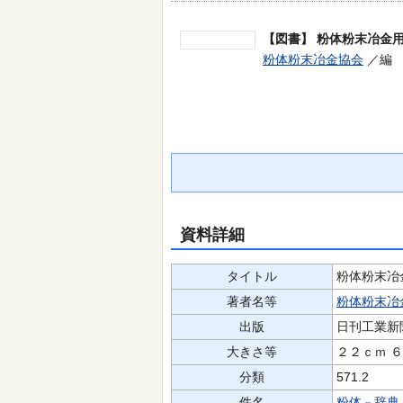
【図書】
粉体粉末冶金
粉体粉末冶金協会
／編 
資料詳細
タイトル
粉体粉末冶
著者名等
粉体粉末冶
出版
日刊工業新
大きさ等
２２ｃｍ 
分類
571.2
件名
粉体－辞典