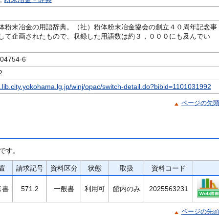
体粉末冶金の用語辞典。（社）粉体粉末冶金協会の創立４０周年記念事
して企画されたもので、収録した用語数は約３，０００にも及んでい
4754-6
2
c.lib.city.yokohama.lg.jp/winj/opac/switch-detail.do?bibid=1101031992
ページの先
です。
置
請求記号
資料区分
状態
取扱
資料コード
考書
571.2
一般書
利用可
館内のみ
2025563231
ページの先