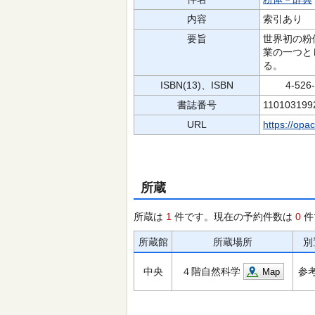
内容
索引あり
要旨
世界初の粉
業の一つと
る。
ISBN(13)、ISBN
4-526-0
書誌番号
110103199
URL
https://opa
所蔵
所蔵は
1
件です。現在の予約件数は
0
件
所蔵館
所蔵場所
別
中央
４階自然科学
参
Map