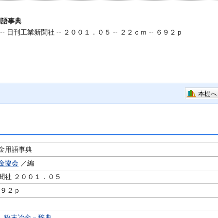
用語事典
--
日刊工業新聞社 -- ２００１．０５ -- ２２ｃｍ -- ６９２ｐ
本棚へ
金用語事典
金協会
／編
聞社 ２００１．０５
６９２ｐ
,
粉末冶金－辞典