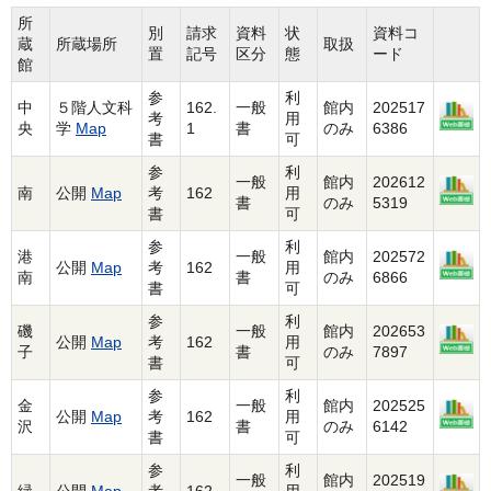
所
別
請求
資料
状
資料コ
蔵
所蔵場所
取扱
置
記号
区分
態
ード
館
参
利
中
５階人文科
162.
一般
館内
202517
考
用
央
学
Map
1
書
のみ
6386
書
可
参
利
一般
館内
202612
南
公開
Map
考
162
用
書
のみ
5319
書
可
参
利
港
一般
館内
202572
公開
Map
考
162
用
南
書
のみ
6866
書
可
参
利
磯
一般
館内
202653
公開
Map
考
162
用
子
書
のみ
7897
書
可
参
利
金
一般
館内
202525
公開
Map
考
162
用
沢
書
のみ
6142
書
可
参
利
一般
館内
202519