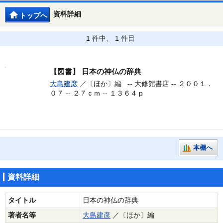
資料詳細
トップへ
1 件中、 1 件目
【図書】
日本の神仏の辞典
大島建彦
／〔ほか〕編 --
大修館書店 -- ２００１．
０７ -- ２７ｃｍ -- １３６４ｐ
本棚へ
資料詳細
タイトル
日本の神仏の辞典
著者名等
大島建彦
／〔ほか〕編