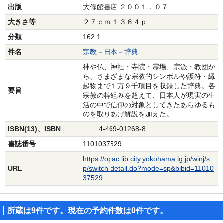
出版
大修館書店 ２００１．０７
大きさ等
２７ｃｍ １３６４ｐ
分類
162.1
件名
宗教－日本－辞典
神や仏、神社・寺院・霊場、宗派・教団か
ら、さまざまな宗教的シンボルや護符・縁
起物まで１万９千項目を収録した辞典。各
要旨
宗教の枠組みを超えて、日本人が現実の生
活の中で信仰の対象としてきたあらゆるも
のを取りあげ解説を加えた。
ISBN(13)、ISBN
4-469-01268-8
書誌番号
1101037529
https://opac.lib.city.yokohama.lg.jp/winj/s
URL
p/switch-detail.do?mode=sp&bibid=11010
37529
所蔵は9件です。現在の予約件数は0件です。