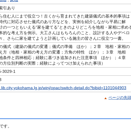
索引あり
ら住む人にまで役立つ！古くから育まれてきた建築儀式の基本的事項は
時代に対応させた儀式のあり方などを、実例を紹介しながら平易に解
計の一つともいえる“家を建てる”ときのよりどころを地相・家相に求め
本的な考え方を例示。大工さんはもちろんのこと、設計する人やデベロ
々、さらに家を建てようと計画している施主の皆さんに役立つ一書。
の儀式（建築の儀式の変遷；儀式の準備 ほか）；２章 地相・家相の
え方（地相・家相の考え方の変遷；方角の特性 ほか）；３章 地相
地条件と四神相応；経験に基づき追加された注意事項 ほか）；４章
の方位別判断の実際；経験によってつけ加えられた事項）
3029-1
3
c.lib.city.yokohama.lg.jp/winj/opac/switch-detail.do?bibid=1101044903
ページの先
です。