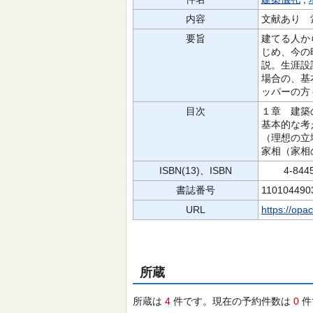
内容
文献あり 
要旨
建てる人か
じめ、今の
説。生涯設
場合の、基
ッパーの方
目次
１章 建築
基本的な考
（理想の立
家相（家相
ISBN(13)、ISBN
4-8445-
書誌番号
110104490
URL
https://opa
所蔵
所蔵は
4
件です。現在の予約件数は
0
件