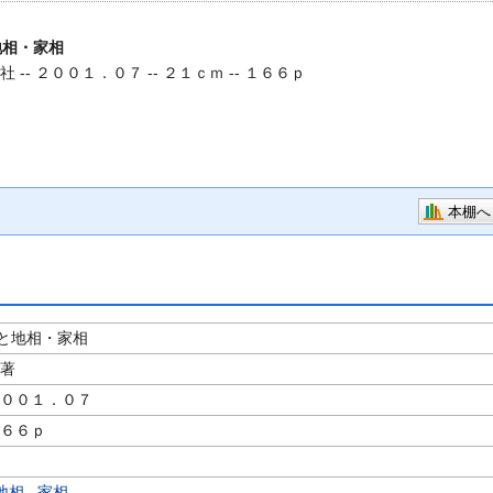
地相・家相
 -- ２００１．０７ -- ２１ｃｍ -- １６６ｐ
本棚へ
と地相・家相
／著
２００１．０７
１６６ｐ
地相
,
家相