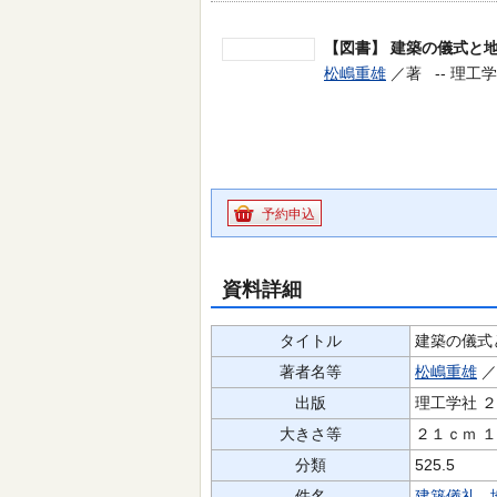
【図書】
建築の儀式と
松嶋重雄
／著 --
理工学社
予約申込
資料詳細
タイトル
建築の儀式
著者名等
松嶋重雄
出版
理工学社 
大きさ等
２１ｃｍ 
分類
525.5
件名
建築儀礼
,