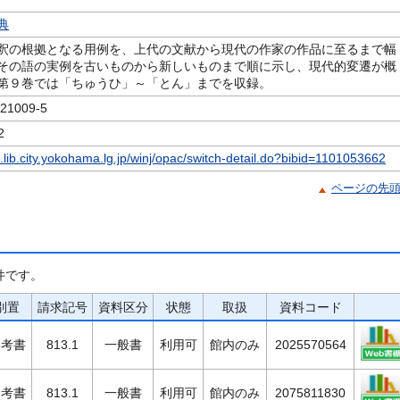
典
釈の根拠となる用例を、上代の文献から現代の作家の作品に至るまで幅
その語の実例を古いものから新しいものまで順に示し、現代的変遷が概
第９巻では「ちゅうひ」～「とん」までを収録。
1009-5
2
c.lib.city.yokohama.lg.jp/winj/opac/switch-detail.do?bibid=1101053662
ページの先
件です。
別置
請求記号
資料区分
状態
取扱
資料コード
参考書
813.1
一般書
利用可
館内のみ
2025570564
参考書
813.1
一般書
利用可
館内のみ
2075811830