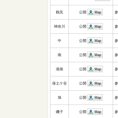
鶴見
公開
Map
神奈川
公開
Map
中
公開
Map
南
公開
Map
港南
公開
Map
保土ケ谷
公開
Map
旭
公開
Map
磯子
公開
Map