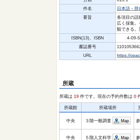
件名
日本語－辞
要旨
各項目の語
広く採集。
観できる。
ISBN(13)、ISBN
4-09-52
書誌番号
110105366
URL
https://opa
所蔵
所蔵は
19
件です。現在の予約件数は
0
所蔵館
所蔵場所
中央
３階一般調査
Map
中央
５階人文科学
Map