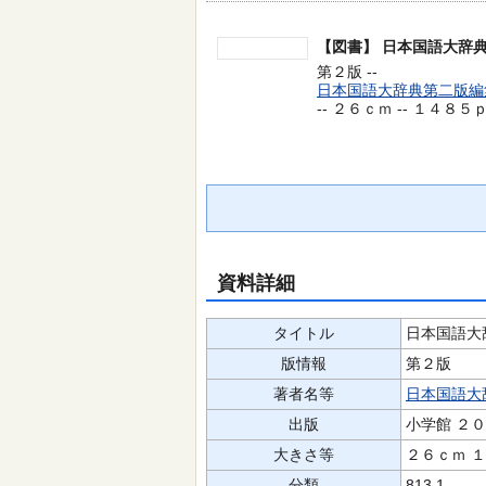
【図書】
日本国語大辞典
第２版 --
日本国語大辞典第二版編
-- ２６ｃｍ -- １４８５
資料詳細
タイトル
日本国語大
版情報
第２版
著者名等
日本国語大
出版
小学館 ２
大きさ等
２６ｃｍ 
分類
813.1