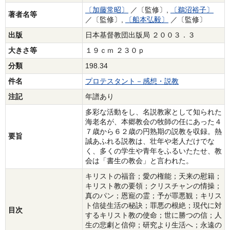
〔加藤常昭〕
／〔監修〕,
〔鵜沼裕子〕
著者名等
／〔監修〕,
〔船本弘毅〕
／〔監修〕
出版
日本基督教団出版局 ２００３．３
大きさ等
１９ｃｍ ２３０ｐ
分類
198.34
件名
プロテスタント－感想・説教
注記
年譜あり
多彩な活動をし、名説教家として知られた
海老名が、本郷教会の牧師の任にあった４
７歳から６２歳の円熟期の説教を収録。熱
要旨
誠あふれる説教は、壮年や老人だけでな
く、多くの学生や青年をふるいたたせ、教
会は「書生の教会」と言われた。
キリストの福音；愛の権能；天来の慰籍；
キリスト教の要領；クリスチャンの情操；
真のパン；恩寵の霊；予が罪悪観；キリス
ト信徒生活の秘訣；罪悪の根絶；現代に対
目次
するキリスト教の使命；世に勝つの信；人
生の悲劇と信仰；研究より生活へ；永遠の