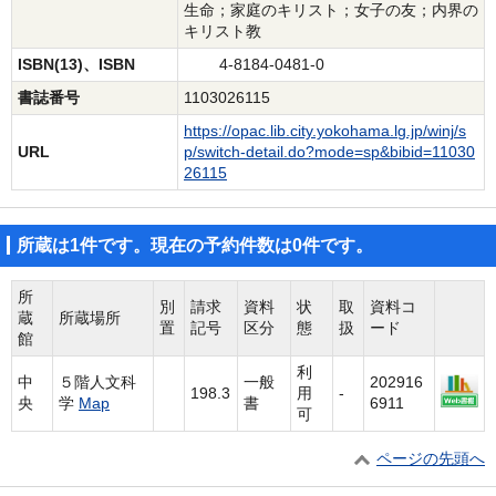
生命；家庭のキリスト；女子の友；内界の
キリスト教
ISBN(13)、ISBN
4-8184-0481-0
書誌番号
1103026115
https://opac.lib.city.yokohama.lg.jp/winj/s
URL
p/switch-detail.do?mode=sp&bibid=11030
26115
所蔵は1件です。現在の予約件数は0件です。
所
別
請求
資料
状
取
資料コ
蔵
所蔵場所
置
記号
区分
態
扱
ード
館
利
中
５階人文科
一般
202916
198.3
用
-
央
学
Map
書
6911
可
ページの先頭へ