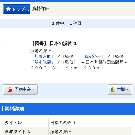
資料詳細
トップへ
1 件中、 1 件目
【図書】
日本の説教 １
海老名彈正 --
〔加藤常昭〕
／〔監修〕,
〔鵜沼裕子〕
／〔監修〕,
〔船本弘毅〕
／〔監修〕 --
日本基督教団出版局 --
２００３．３ -- １９ｃｍ -- ２３０ｐ
予約申込へ
本棚へ
資料詳細
タイトル
日本の説教 １
各巻タイトル
海老名彈正