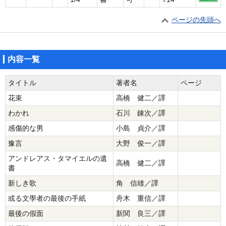
ページの先頭へ
内容一覧
タイトル
著者名
ページ
花束
高橋 健二／譯
わかれ
石川 錬次／譯
感傷的な男
小島 貞介／譯
豫言
大野 俊一／譯
アンドレアス・タマイエルの遺
高橋 健二／譯
書
新しき歌
角 信雄／譯
或る文學者の最後の手紙
舟木 重信／譯
最後の假面
新関 良三／譯