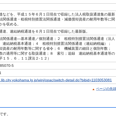
達などを、平成１５年６月１日現在で収録した法人税取扱通達集の最新
法関係通達・租税特別措置法関係通達・減価償却資産の耐用年数等に関
かを収める。
通達、連結納税通達を６月１日現在で収録した最新版。
法関係通達―基本通達／個別通達；２ 租税特別措置法関係通達（法人
 連結納税基本通達；４ 租税特別措置法関係通達（連結納税編）；
却資産の耐用年数等に関する省令；６ 機械装置の細目と個別年数；
数の適用等に関する取扱通達；８ 索引；追録 連結納税基本通達等の
平１５．６．１１課法２‐１２）
5070-5
1
c.lib.city.yokohama.lg.jp/winj/opac/switch-detail.do?bibid=1103053081
ページの先
です。