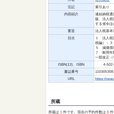
注記
索引あり
内容紹介
連結納税通
版。法人税
する省令ほ
要旨
法人税基本
目次
１ 法人税
税編）；３
５ 減価償
７ 耐用年
一部改正（
ISBN(13)、ISBN
4-502-8
書誌番号
110305308
URL
https://opa
所蔵
所蔵は
1
件です。現在の予約件数は
0
件