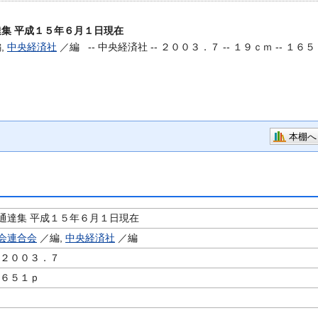
集 平成１５年６月１日現在
,
中央経済社
／編 --
中央経済社 -- ２００３．７ -- １９ｃｍ -- １６５
本棚へ
通達集 平成１５年６月１日現在
会連合会
／編,
中央経済社
／編
 ２００３．７
１６５１ｐ