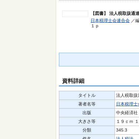
【図書】
法人税取扱通達
日本税理士会連合会
／編
１ｐ
資料詳細
タイトル
法人税取扱
著者名等
日本税理士
出版
中央経済社
大きさ等
１９ｃｍ 
分類
345.3
件名
法人税法