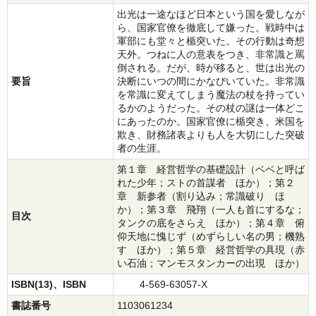
出光は一途なほど日本という国を愛しなが
ら、国家官僚を徹底して嫌った。戦時中は
軍部にも堂々と楯突いた。その行動は奇想
天外。つねに人の意表をつき、非常識と罵
倒される。だが、時が移ると、世は出光の
要旨
決断にいつの間にかなびいていた。非常識
を常識に変えてしまう魔法の杖を持ってい
るかのようだった。その杖の謎は一体どこ
にあったのか。国家官僚に楯突き、米国を
欺き、財務諸表よりも人を大切にした突破
者の生涯。
第１章 経営哲学の基礎設計（ベベと呼ば
れた少年；ストの首謀者 ほか）；第２
章 新参者（割り込み；常識破り ほ
か）；第３章 飛翔（一人も首にするな；
目次
タンクの底をさらえ ほか）；第４章 俯
仰天地に愧じず（めずらしい名の男；機熟
す ほか）；第５章 経営哲学の具現（赤
い石油；マンモスタンカーの出現 ほか）
ISBN(13)、ISBN
4-569-63057-X
書誌番号
1103061234