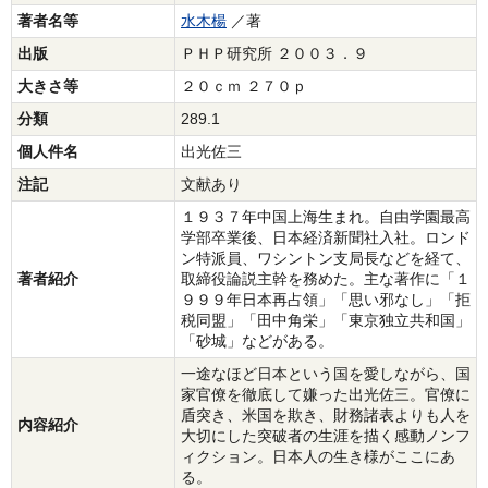
著者名等
水木楊
／著
出版
ＰＨＰ研究所 ２００３．９
大きさ等
２０ｃｍ ２７０ｐ
分類
289.1
個人件名
出光佐三
注記
文献あり
１９３７年中国上海生まれ。自由学園最高
学部卒業後、日本経済新聞社入社。ロンド
ン特派員、ワシントン支局長などを経て、
著者紹介
取締役論説主幹を務めた。主な著作に「１
９９９年日本再占領」「思い邪なし」「拒
税同盟」「田中角栄」「東京独立共和国」
「砂城」などがある。
一途なほど日本という国を愛しながら、国
家官僚を徹底して嫌った出光佐三。官僚に
盾突き、米国を欺き、財務諸表よりも人を
内容紹介
大切にした突破者の生涯を描く感動ノンフ
ィクション。日本人の生き様がここにあ
る。