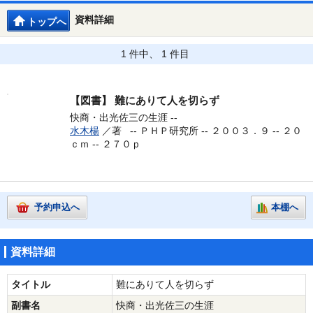
資料詳細
トップへ
1 件中、 1 件目
【図書】
難にありて人を切らず
快商・出光佐三の生涯 --
水木楊
／著 --
ＰＨＰ研究所 -- ２００３．９ -- ２０
ｃｍ -- ２７０ｐ
予約申込へ
本棚へ
資料詳細
タイトル
難にありて人を切らず
副書名
快商・出光佐三の生涯