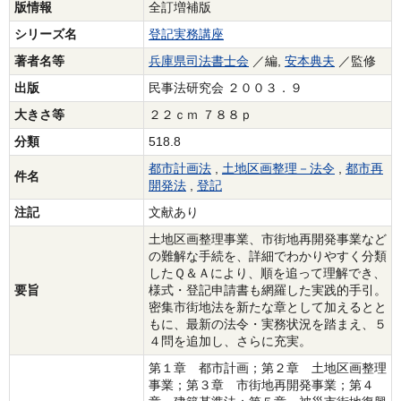
版情報
全訂増補版
シリーズ名
登記実務講座
著者名等
兵庫県司法書士会
／編,
安本典夫
／監修
出版
民事法研究会 ２００３．９
大きさ等
２２ｃｍ ７８８ｐ
分類
518.8
都市計画法
,
土地区画整理－法令
,
都市再
件名
開発法
,
登記
注記
文献あり
土地区画整理事業、市街地再開発事業など
の難解な手続を、詳細でわかりやすく分類
したＱ＆Ａにより、順を追って理解でき、
要旨
様式・登記申請書も網羅した実践的手引。
密集市街地法を新たな章として加えるとと
もに、最新の法令・実務状況を踏まえ、５
４問を追加し、さらに充実。
第１章 都市計画；第２章 土地区画整理
事業；第３章 市街地再開発事業；第４