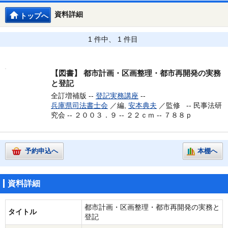
資料詳細
トップへ
1 件中、 1 件目
【図書】
都市計画・区画整理・都市再開発の実務
と登記
全訂増補版 --
登記実務講座
--
兵庫県司法書士会
／編,
安本典夫
／監修 --
民事法研
究会 -- ２００３．９ -- ２２ｃｍ -- ７８８ｐ
予約申込へ
本棚へ
資料詳細
都市計画・区画整理・都市再開発の実務と
タイトル
登記