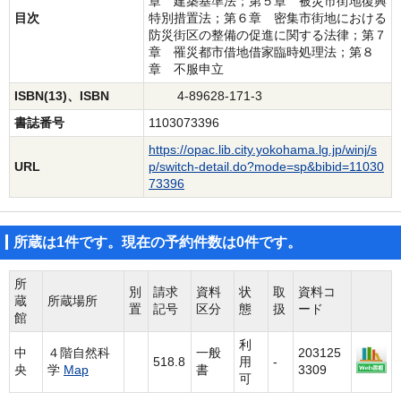
章 建築基準法；第５章 被災市街地復興
目次
特別措置法；第６章 密集市街地における
防災街区の整備の促進に関する法律；第７
章 罹災都市借地借家臨時処理法；第８
章 不服申立
ISBN(13)、ISBN
4-89628-171-3
書誌番号
1103073396
https://opac.lib.city.yokohama.lg.jp/winj/s
URL
p/switch-detail.do?mode=sp&bibid=11030
73396
所蔵は1件です。現在の予約件数は0件です。
所
別
請求
資料
状
取
資料コ
蔵
所蔵場所
置
記号
区分
態
扱
ード
館
利
中
４階自然科
一般
203125
518.8
用
-
央
学
Map
書
3309
可