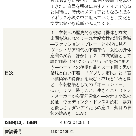
られるように長い間、歴史の表舞台を歩い
てきた。自己を明確に表すメディアである
と同時に、時代のメディアともなる衣裳を
イギリス小説の中に追っていくと、文化と
文学の豊かな鉱脈がみえてくる。
１ 衣装への歴史的な視線（裸体と衣裳―
楽園を追われて；一九世紀女性の流行意識
―ファッション・プレートと小説に見る；
ヴィクトリア時代の下着革命―女性の身体
意識の変容 ほか）；２ 衣裳物語として
読む作品（“セクシュアリティ”を身にまと
う―ハーディの後期作品とヌード画；黒い
目次
僧服と白い下着―『ダブリン市民』と『若
い芸術家の肖像』を読む；衣服と宝石と脚
と―衣装物語としての『オーランドー』
ほか）；３ 装うこと、生きること（ドレ
スメーカーから苦汗労働へ―お針子小説の
変遷；ウェディング・ドレスを読む―暴力
と優しさ；ダンディたちの意匠―落日の最
後の煌めき ほか）
ISBN(13)、ISBN
4-623-04051-8
書誌番号
1104040821