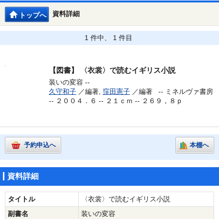
資料詳細
トップへ
1 件中、 1 件目
【図書】
〈衣裳〉で読むイギリス小説
装いの変容 --
久守和子
／編著,
窪田憲子
／編著 --
ミネルヴァ書房
-- ２００４．６ -- ２１ｃｍ -- ２６９，８ｐ
予約申込へ
本棚へ
資料詳細
タイトル
〈衣裳〉で読むイギリス小説
副書名
装いの変容