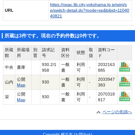
https://opac.lib.city.yokohama.lg.jp/winj/s
URL
p/switch-detail.do?mode=sp&bibid=11040
40821
所蔵は3件です。現在の予約件数は0件です。
所蔵
所蔵場
別
請求記
資料
取
資料コー
状態
館
所
置
号
区分
扱
ド
930.2/1
一般
利用
2032163
中央
書庫
-
958
書
可
885
公開
一般
利用
2033947
山内
930
-
Map
書
可
383
公開
一般
利用
2070318
栄
930
-
Map
書
可
817
ページの先頭へ
Copyright 横浜市 (
お問合せ
)