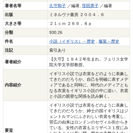
著者名等
久守和子
／編著,
窪田憲子
／編著
出版
ミネルヴァ書房 ２００４．６
大きさ等
２１ｃｍ ２６９，８ｐ
分類
930.26
件名
小説（イギリス）－歴史
,
服装－歴史
注記
索引あり
【久守】１９４２年生まれ。フェリス女学
著者紹介
院大学文学部教授。
イギリス小説では衣裳をどのように表象し
てきたのだろうか。自己を明確に表すメデ
内容紹介
ィアであると同時に、時代のメディアとも
なる衣裳をイギリス小説の中に追い、衣裳
と小説の親密な関係を読み解く。
イギリス小説では衣裳をどのように表象し
てきたのだろうか。紳士の国イギリスはジ
ェントルマンにふさわしい衣裳を考案し、
背広の由来はロンドンのセヴィル街からき
ている。女性の衣裳もエリザベス１世にみ
要旨