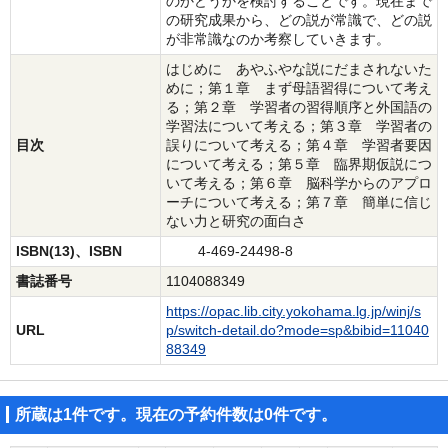
のかどうかを検討することです。現在まで
の研究成果から、どの説が常識で、どの説
が非常識なのか考察していきます。
はじめに あやふやな説にだまされないた
めに；第１章 まず母語習得について考え
る；第２章 学習者の習得順序と外国語の
学習法について考える；第３章 学習者の
目次
誤りについて考える；第４章 学習者要因
について考える；第５章 臨界期仮説につ
いて考える；第６章 脳科学からのアプロ
ーチについて考える；第７章 簡単に信じ
ない力と研究の面白さ
ISBN(13)、ISBN
4-469-24498-8
書誌番号
1104088349
https://opac.lib.city.yokohama.lg.jp/winj/s
URL
p/switch-detail.do?mode=sp&bibid=11040
88349
所蔵は1件です。現在の予約件数は0件です。