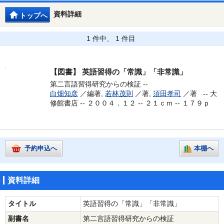
資料詳細
トップへ
1 件中、 1 件目
【図書】
英語習得の「常識」「非常識」
第二言語習得研究からの検証 --
白畑知彦
／編著,
若林茂則
／著,
須田孝司
／著 --
大
修館書店 -- ２００４．１２ -- ２１ｃｍ -- １７９ｐ
予約申込へ
本棚へ
資料詳細
タイトル
英語習得の「常識」「非常識」
副書名
第二言語習得研究からの検証