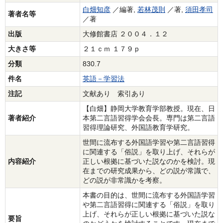
白畑知彦
／編著,
若林茂則
／著,
須田孝司
著者名等
／著
出版
大修館書店 ２００４．１２
大きさ等
２１ｃｍ １７９ｐ
分類
830.7
件名
英語－学習法
注記
文献あり 索引あり
【白畑】静岡大学教育学部教授。現在、日
著者紹介
本第二言語習得学会会長。専門は第二言語
習得理論研究、外国語教育学研究。
世間に流布する外国語学習や第二言語習得
に関連する「俗説」を取り上げ、それらが
内容紹介
正しい根拠に基づいた説なのかを検討。現
在までの研究成果から、どの説が常識で、
どの説が非常識かを考察。
本書の目的は、世間に流布する外国語学習
や第二言語習得に関連する「俗説」を取り
上げ、それらが正しい根拠に基づいた説な
要旨