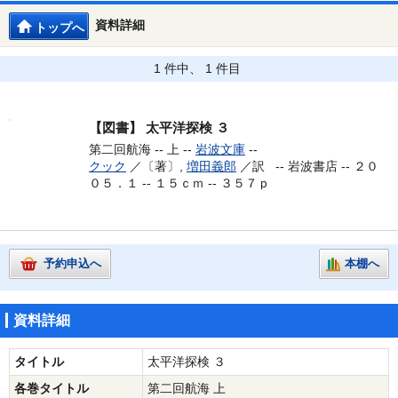
資料詳細
トップへ
1 件中、 1 件目
【図書】
太平洋探検 ３
第二回航海 -- 上 --
岩波文庫
--
クック
／〔著〕,
増田義郎
／訳 --
岩波書店 -- ２０
０５．１ -- １５ｃｍ -- ３５７ｐ
予約申込へ
本棚へ
資料詳細
タイトル
太平洋探検 ３
各巻タイトル
第二回航海 上