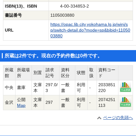
ISBN(13)、ISBN
4-00-334853-2
書誌番号
1105003880
https://opac.lib.city.yokohama.lg.jp/winj/s
URL
p/switch-detail.do?mode=sp&bibid=11050
03880
所蔵は2件です。現在の予約件数は0件です。
所蔵
所蔵場
請求
資料
取
資料コー
別置
状態
館
所
記号
区分
扱
ド
文庫
297.0/
一般
利用
2033851
中央
書庫
-
本
3
書
可
220
公開
文庫
一般
利用
2074251
金沢
297
-
Map
本
書
可
113
ページの先頭へ