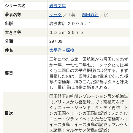
シリーズ名
岩波文庫
著者名等
クック
／〔著〕,
増田義郎
／訳
出版
岩波書店 ２００５．１
大きさ等
１５ｃｍ ３５７ｐ
分類
297.09
件名
太平洋－探検
三年にわたる第一回航海から帰国してわず
か一年、一七七二年七月、クックたちは早
くも二回目の太平洋探検に出発する。まず
要旨
目指したのは、当時未知の領域であった極
寒の南極海。積みこんだ家畜は次々と凍死
し、乗組員は凍傷に悩まされる。
国王陛下の帆船レゾルーション号の航海誌
（プリマスから喜望峰まで；南極海を行
く；ニュー・ジランド；タヒティ再訪；ト
目次
ンガ王国へ；トンガ王国の記述；ふたたび
ニュー・ジランドへ；ふたたび南極海へ；
イースタ島；イースタ島の記述；マルケサ
ス諸島；マルケサス諸島の記述）