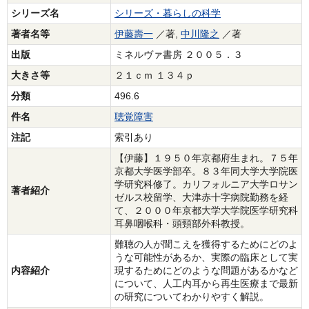
シリーズ名
シリーズ・暮らしの科学
著者名等
伊藤壽一
／著,
中川隆之
／著
出版
ミネルヴァ書房 ２００５．３
大きさ等
２１ｃｍ １３４ｐ
分類
496.6
件名
聴覚障害
注記
索引あり
【伊藤】１９５０年京都府生まれ。７５年
京都大学医学部卒。８３年同大学大学院医
学研究科修了。カリフォルニア大学ロサン
著者紹介
ゼルス校留学、大津赤十字病院勤務を経
て、２０００年京都大学大学院医学研究科
耳鼻咽喉科・頭頸部外科教授。
難聴の人が聞こえを獲得するためにどのよ
うな可能性があるか、実際の臨床として実
内容紹介
現するためにどのような問題があるかなど
について、人工内耳から再生医療まで最新
の研究についてわかりやすく解説。