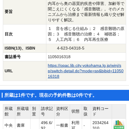
内耳から奥の器質的疾患や障害、加齢等で
聞こえにくくなる「感音難聴」。そのメカ
要旨
ニズムから治療まで最新情報も織り交ぜ解
りやすく解説。
１ 音を感じる仕組み；２ 感音難聴の原
目次
因；３ 感音難聴の治療；４ 補聴器；
５ 人工内耳；６ 内耳再生医療
ISBN(13)、ISBN
4-623-04318-5
書誌番号
1105016318
https://opac.lib.city.yokohama.lg.jp/winj/s
URL
p/switch-detail.do?mode=sp&bibid=11050
16318
所蔵は1件です。現在の予約件数は0件です。
所蔵
所蔵場
別
請求記
資料区
取
資料コー
状態
館
所
置
号
分
扱
ド
496.6/
利用
2034264
中央
書庫
一般書
-
92
可
310