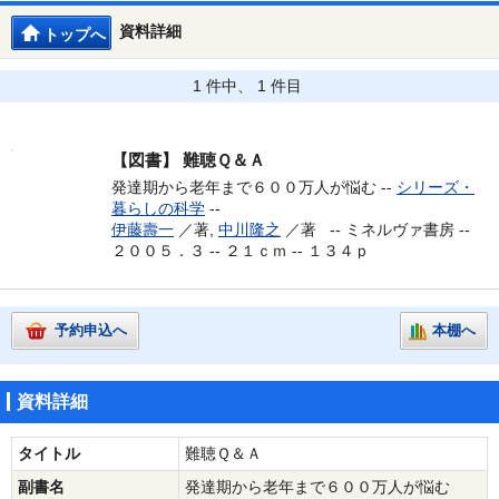
資料詳細
トップへ
1 件中、 1 件目
【図書】
難聴Ｑ＆Ａ
発達期から老年まで６００万人が悩む --
シリーズ・
暮らしの科学
--
伊藤壽一
／著,
中川隆之
／著 --
ミネルヴァ書房 --
２００５．３ -- ２１ｃｍ -- １３４ｐ
予約申込へ
本棚へ
資料詳細
タイトル
難聴Ｑ＆Ａ
副書名
発達期から老年まで６００万人が悩む