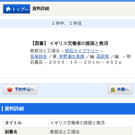
資料詳細
トップへ
1 件中、 1 件目
【図書】
イギリス労働者の貧困と救済
救貧法と工場法 --
明石ライブラリー
--
安保則夫
／著,
井野瀬久美惠
／編,
高田実
／編 --
明
石書店 -- ２００５．１０ -- ２０ｃｍ -- ４５２ｐ
予約申込へ
本棚へ
資料詳細
タイトル
イギリス労働者の貧困と救済
副書名
救貧法と工場法