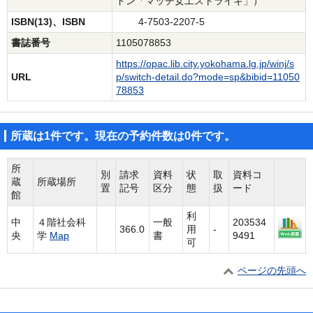
ドン「マッチ女工ストライキ」）
ISBN(13)、ISBN
4-7503-2207-5
書誌番号
1105078853
https://opac.lib.city.yokohama.lg.jp/winj/s
URL
p/switch-detail.do?mode=sp&bibid=11050
78853
所蔵は1件です。現在の予約件数は0件です。
所
別
請求
資料
状
取
資料コ
蔵
所蔵場所
置
記号
区分
態
扱
ード
館
利
中
４階社会科
一般
203534
366.0
用
-
央
学
Map
書
9491
可
ページの先頭へ