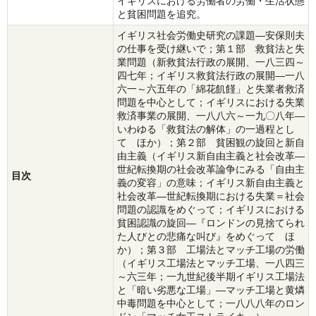
イギリスにおける労働者の労働・生活状態
と貧困問題を追究。
イギリス社会労働史研究の課題―安保則夫
の仕事を受け継いで；第１部 救貧法と失
業問題（新救貧法行政の展開、一八三四～
四七年；イギリス救貧法行政の展開―一八
六一～六五年の「綿花飢饉」と失業者救済
問題を中心として；イギリスにおける失業
救済事業の展開、一八八六～一九〇八年―
いわゆる「救貧法の解体」の一過程とし
て ほか）；第２部 貧困観の旋回と新自
由主義（イギリス新自由主義と社会改革―
世紀転換期の社会改革論争にみる「自由主
目次
義の変容」の意味；イギリス新自由主義と
社会改革―世紀転換期における失業＝社会
問題の認識をめぐって；イギリスにおける
貧困認識の旋回―『ロンドンの見捨てられ
た人びとの悲痛な叫び』をめぐって ほ
か）；第３部 工場法とマッチ工場の労働
（イギリス工場法とマッチ工場、一八四三
～六三年；一九世紀後半期イギリス工場法
と「暗い劣悪な工場」―マッチ工場と黄燐
中毒問題を中心として；一八八八年のロン