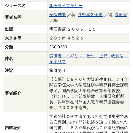
シリーズ名
明石ライブラリー
安保則夫
／著,
井野瀬久美惠
／編,
高田実
著者名等
／編
出版
明石書店 ２００５．１０
大きさ等
２０ｃｍ ４５２ｐ
分類
366.0233
労働者－イギリス－歴史－近代
,
救貧法－
件名
イギリス
注記
索引あり
【安保】１９４６年大阪府生まれ。７４年
関西学院大学大学院経済学研究科博士課程
修了。関西学院大学総合政策学部教授。
著者紹介
（社）ひょうご部落解放・人権研究所所
長。兵庫県在日外国人教育研究協議会会
長。２００３年逝去。
実践的社会科学者であり社会労働史家であ
る安保則夫の学問的軌跡を辿って編まれた
内容紹介
研究書。１８３０年代から２０世紀初頭の