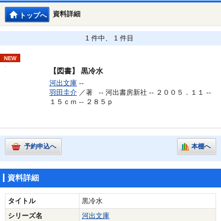
資料詳細
トップへ
1 件中、 1 件目
NEW
【図書】
黒冷水
河出文庫
--
羽田圭介
／著 --
河出書房新社 -- ２００５．１１ --
１５ｃｍ -- ２８５ｐ
予約申込へ
本棚へ
資料詳細
タイトル
黒冷水
シリーズ名
河出文庫