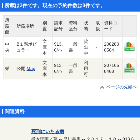
所蔵は2件です。現在の予約件数は0件です。
所
別
請求
資料
状
取
資料コ
蔵
所蔵場所
置
記号
区分
態
扱
ード
館
文
貸
中
B１階ポピ
913.
一般
208283
庫
出
-
央
ュラー
6/ハ
書
0564
本
中
文
利
913.
一般
207165
栄
公開
Map
庫
用
-
6/ハ
書
8468
本
可
ページの先頭へ
関連資料
死刑にいたる病
櫛木理宇／著 -- 早川書房 -- ２０１７．１０ -- 913.6