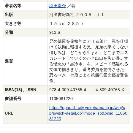
著者名等
羽田圭介
／著
出版
河出書房新社 ２００５．１１
大きさ等
１５ｃｍ ２８５ｐ
分類
913.6
兄の部屋を偏執的にアサる弟と、罠を仕掛
けて執拗に報復する兄。兄弟の果てしない
憎しみは、どこから生まれ、どこまでエス
カレートしていくのか？出口を失い暴走す
要旨
る憎悪の「黒冷水」を、スピード感溢れる
文体で描ききり、選考委員を驚愕させた、
恐るべき一七歳による第四〇回文藝賞受賞
作。
ISBN(13)、ISBN
978-4-309-40765-4 4-309-40765-X
書誌番号
1105081220
https://opac.lib.city.yokohama.lg.jp/winj/s
URL
p/switch-detail.do?mode=sp&bibid=11050
81220