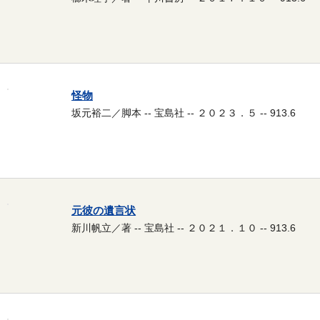
怪物
坂元裕二／脚本 -- 宝島社 -- ２０２３．５ -- 913.6
元彼の遺言状
新川帆立／著 -- 宝島社 -- ２０２１．１０ -- 913.6