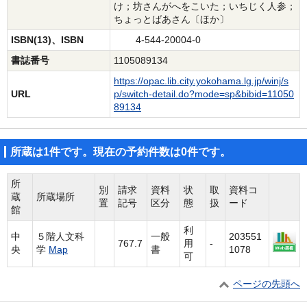
け；坊さんがへをこいた；いちじく人参；
ちょっとばあさん〔ほか〕
ISBN(13)、ISBN
4-544-20004-0
書誌番号
1105089134
https://opac.lib.city.yokohama.lg.jp/winj/s
URL
p/switch-detail.do?mode=sp&bibid=11050
89134
所蔵は1件です。現在の予約件数は0件です。
所
別
請求
資料
状
取
資料コ
蔵
所蔵場所
置
記号
区分
態
扱
ード
館
利
中
５階人文科
一般
203551
767.7
用
-
央
学
Map
書
1078
可
ページの先頭へ