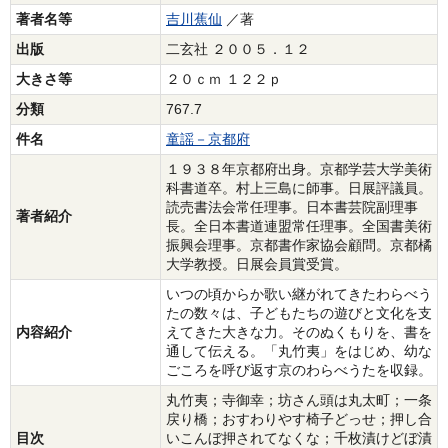
著者名等
吉川蕉仙
／著
出版
二玄社 ２００５．１２
大きさ等
２０ｃｍ １２２ｐ
分類
767.7
件名
童謡－京都府
１９３８年京都府出身。京都学芸大学美術
科書道卒。村上三島に師事。日展評議員。
読売書法会常任理事。日本書芸院副理事
著者紹介
長。全日本書道連盟常任理事。全国書美術
振興会理事。京都書作家協会顧問。京都橘
大学教授。日展会員賞受賞。
いつの頃からか歌い継がれてきたわらべう
たの数々は、子どもたちの遊びと文化を支
内容紹介
えてきた大きな力。そのぬくもりを、書を
通して伝える。「丸竹夷」をはじめ、幼な
ごころを呼び返す京のわらべうたを収録。
丸竹夷；寺御幸；坊さん頭は丸太町；一条
戻り橋；おすわりやす椅子どっせ；押し合
目次
いこんぼ押されてなくな；千枚漬けどぼ漬