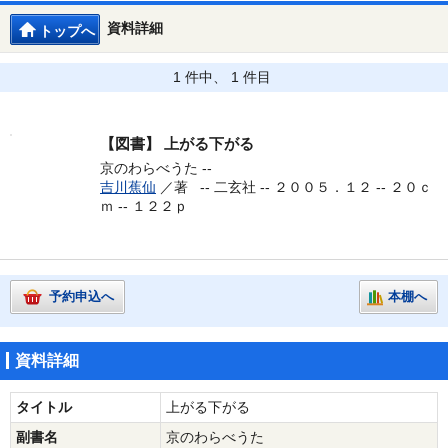
資料詳細
トップへ
1 件中、 1 件目
【図書】
上がる下がる
京のわらべうた --
吉川蕉仙
／著 --
二玄社 -- ２００５．１２ -- ２０ｃ
ｍ -- １２２ｐ
予約申込へ
本棚へ
資料詳細
タイトル
上がる下がる
副書名
京のわらべうた