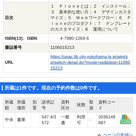
１ Ｐｌｏｎｅとは；２ インストール；
３ 基本的な使い方；４ デザインカスタ
目次
マイズ；５ Ｗｅｂワークフロー；６ Ｐ
ｌｏｎｅのプロダクト；７ テンプレート
のカスタマイズ；８ 運用について
ISBN(13)、ISBN
4-7980-1269-6
書誌番号
1106015213
https://opac.lib.city.yokohama.lg.jp/winj/s
URL
p/switch-detail.do?mode=sp&bibid=11060
15213
所蔵は1件です。現在の予約件数は0件です。
所蔵
所蔵
別
請求記
資料
取
資料コー
状態
館
場所
置
号
区分
扱
ド
547.4/3
一般
利用
2036149
中央
書庫
-
572
書
可
887
ページの先頭へ