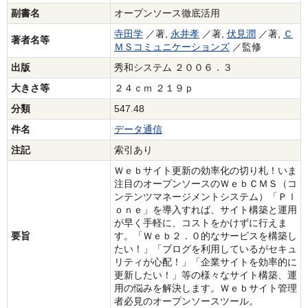
副書名
オープンソース徹底活用
寺田学
／著,
永井孝
／著,
伏見潤
／著,
Ｃ
著者名等
ＭＳコミュニケーションズ
／監修
出版
秀和システム ２００６．３
大きさ等
２４ｃｍ ２１９ｐ
分類
547.48
件名
データ通信
注記
索引あり
Ｗｅｂサイト更新の効率化の切り札！いま
注目のオープンソースのＷｅｂＣＭＳ（コ
ンテンツマネージメントシステム）「Ｐｌ
ｏｎｅ」を導入すれば、サイト構築と運用
が早く手軽に、コストをかけずに行えま
要旨
す。「Ｗｅｂ２．０的なサービスを構築し
たい！」「ブログを利用しているがセキュ
リティが心配！」「企業サイトを効率的に
更新したい！」等の様々なサイト構築、運
用の悩みを解決します。Ｗｅｂサイト管理
者必見のオープンソースツール。