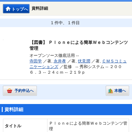
資料詳細
トップへ
1 件中、 1 件目
【図書】
Ｐｌｏｎｅによる簡単Ｗｅｂコンテンツ
管理
オープンソース徹底活用 --
寺田学
／著,
永井孝
／著,
伏見潤
／著,
ＣＭＳコミュ
ニケーションズ
／監修 --
秀和システム -- ２００
６．３ -- ２４ｃｍ -- ２１９ｐ
予約申込へ
本棚へ
資料詳細
Ｐｌｏｎｅによる簡単Ｗｅｂコンテンツ管
タイトル
理