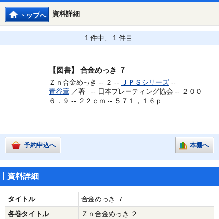
資料詳細
トップへ
1 件中、 1 件目
【図書】
合金めっき ７
Ｚｎ合金めっき -- ２ --
ＪＰＳシリーズ
--
青谷薫
／著 --
日本プレーティング協会 -- ２００
６．９ -- ２２ｃｍ -- ５７１，１６ｐ
予約申込へ
本棚へ
資料詳細
タイトル
合金めっき ７
各巻タイトル
Ｚｎ合金めっき ２