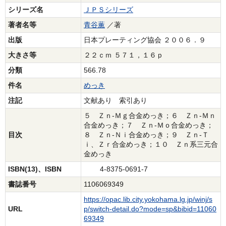
シリーズ名
ＪＰＳシリーズ
著者名等
青谷薫
／著
出版
日本プレーティング協会 ２００６．９
大きさ等
２２ｃｍ ５７１，１６ｐ
分類
566.78
件名
めっき
注記
文献あり 索引あり
５ Ｚｎ‐Ｍｇ合金めっき；６ Ｚｎ‐Ｍｎ
合金めっき；７ Ｚｎ‐Ｍｏ合金めっき；
目次
８ Ｚｎ‐Ｎｉ合金めっき；９ Ｚｎ‐Ｔ
ｉ、Ｚｒ合金めっき；１０ Ｚｎ系三元合
金めっき
ISBN(13)、ISBN
4-8375-0691-7
書誌番号
1106069349
https://opac.lib.city.yokohama.lg.jp/winj/s
URL
p/switch-detail.do?mode=sp&bibid=11060
69349