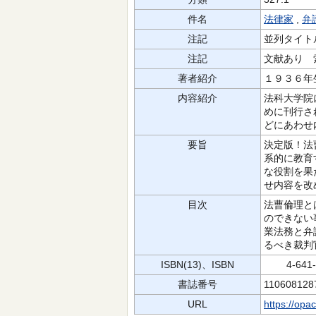
件名
法律家
,
弁
注記
並列タイト
注記
文献あり 
著者紹介
１９３６年
内容紹介
法科大学院
めに刊行さ
どにあわせ
要旨
決定版！法
系的に教育
な役割を果
せ内容を改
目次
法曹倫理と
のできない
業法務と弁
るべき裁判
ISBN(13)、ISBN
4-641-1
書誌番号
110608128
URL
https://opa