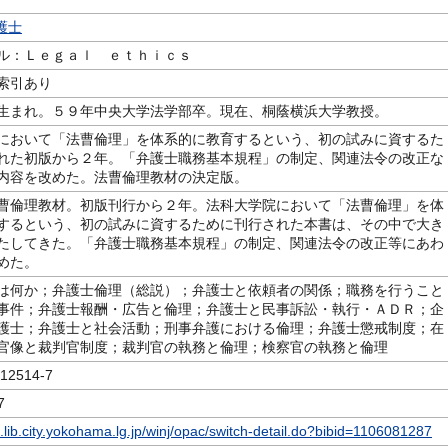
護士
ル：Ｌｅｇａｌ ｅｔｈｉｃｓ
索引あり
生まれ。５９年中央大学法学部卒。現在、桐蔭横浜大学教授。
において「法曹倫理」を体系的に教育するという、初の試みに資するた
れた初版から２年。「弁護士職務基本規程」の制定、関連法令の改正な
内容を改めた。法曹倫理教材の決定版。
曹倫理教材。初版刊行から２年。法科大学院において「法曹倫理」を体
するという、初の試みに資するために刊行された本書は、その中で大き
たしてきた。「弁護士職務基本規程」の制定、関連法令の改正等にあわ
めた。
は何か；弁護士倫理（総説）；弁護士と依頼者の関係；職務を行うこと
事件；弁護士報酬・広告と倫理；弁護士と民事訴訟・執行・ＡＤＲ；企
護士；弁護士と社会活動；刑事弁護における倫理；弁護士懲戒制度；在
官像と裁判官制度；裁判官の執務と倫理；検察官の執務と倫理
2514-7
7
c.lib.city.yokohama.lg.jp/winj/opac/switch-detail.do?bibid=1106081287