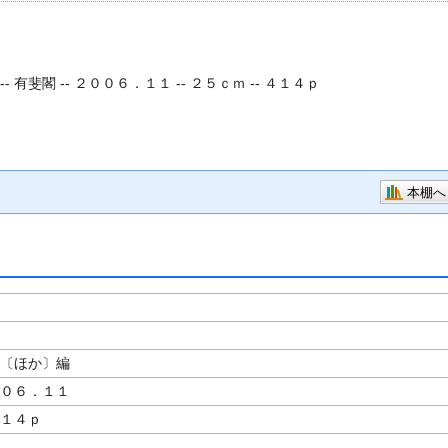
--
有斐閣 -- ２００６．１１ -- ２５ｃｍ -- ４１４ｐ
本棚へ
〔ほか〕編
００６．１１
４１４ｐ