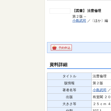
【図書】
法曹倫理
第２版 --
小島武司
／〔ほか〕編 
予約申込
資料詳細
タイトル
法曹倫理
版情報
第２版
著者名等
小島武司
／
出版
有斐閣 ２
大きさ等
２５ｃｍ 
分類
327.1