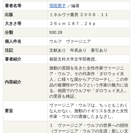
著者名等
窪田憲子
／編著
出版
ミネルヴァ書房 ２００６．１１
大きさ等
２６ｃｍ １８７，２４ｐ
分類
930.28
個人件名
ウルフ ヴァージニア
注記
文献あり 年表あり 索引あり
著者紹介
都留文科大学文学部教授。
激動の英国を生きた女性作家ヴァージニ
ア・ウルフ。その代表作「ダロウェイ夫
人」に様々な面からアプローチし、この作
内容紹介
品の複層性やウルフという作家の魅力に迫
る。他国でのウルフや「ダロウェイ夫人」
の受容も検証。
ヴァージニア・ウルフは、ちっともこわく
要旨
なんかない。激動のイギリスを生きた女性
作家・ウルフの透徹したまなざし。
１ ヴァージニア・ウルフの世界への招待
（ヴァージニア・ウルフの生涯；新しい文