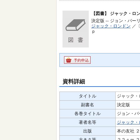
【図書】
ジャック・ロン
決定版 -- ジョン・バーリ
ジャック・ロンドン
／〔
ｐ
予約申込
資料詳細
タイトル
ジャック・
副書名
決定版
各巻タイトル
ジョン・バ
著者名等
ジャック・
出版
本の友社 
大きさ等
２２ｃｍ 