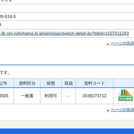
-518-5
3
c.lib.city.yokohama.lg.jp/winj/opac/switch-detail.do?bibid=1107011243
ページの先
です。
記号
資料区分
状態
取扱
資料コード
00/5
一般書
利用可
-
2038273712
ページの先