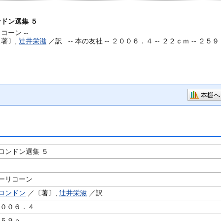
ドン選集 ５
コーン --
著〕,
辻井栄滋
／訳 --
本の友社 -- ２００６．４ -- ２２ｃｍ -- ２５９
本棚へ
ロンドン選集 ５
ーリコーン
ロンドン
／〔著〕,
辻井栄滋
／訳
２００６．４
２５９ｐ