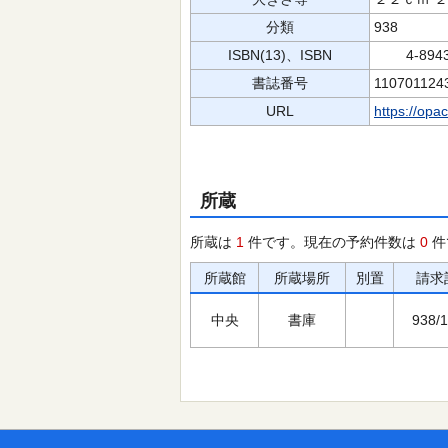
分類
938
ISBN(13)、ISBN
4-89439
書誌番号
110701124
URL
https://opa
所蔵
所蔵は
1
件です。現在の予約件数は
0
件
所蔵館
所蔵場所
別置
請求
中央
書庫
938/1