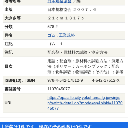
著者名等
日本規格協会
／編
出版
日本規格協会 ２００７．６
大きさ等
２１ｃｍ １３１７ｐ
分類
578.2
件名
ゴム
,
工業規格
注記
ゴム １
注記
配合剤・原材料の試験・測定方法
用語；配合剤・原材料の試験方法・測定方
目次
法（ポリマー；カーボンブラック；配合
剤；化学試験；物理試験；その他）；参考
ISBN(13)、ISBN
978-4-542-17512-9 4-542-17512-X
書誌番号
1107045077
https://opac.lib.city.yokohama.lg.jp/winj/s
URL
p/switch-detail.do?mode=sp&bibid=11070
45077
所蔵は1件です。現在の予約件数は0件です。