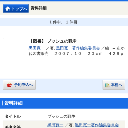
資料詳細
トップへ
1 件中、 1 件目
【図書】
ブッシュの戦争
黒田寛一
／著,
黒田寛一著作編集委員会
／編 --
あか
ね図書販売 -- ２００７．１０ -- ２０ｃｍ -- ４２９ｐ
予約申込へ
本棚へ
資料詳細
タイトル
ブッシュの戦争
黒田寛一
／著,
黒田寛一著作編集委員会
著者名等