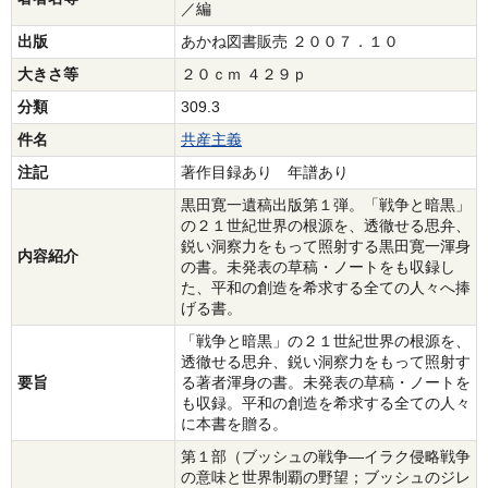
／編
出版
あかね図書販売 ２００７．１０
大きさ等
２０ｃｍ ４２９ｐ
分類
309.3
件名
共産主義
注記
著作目録あり 年譜あり
黒田寛一遺稿出版第１弾。「戦争と暗黒」
の２１世紀世界の根源を、透徹せる思弁、
鋭い洞察力をもって照射する黒田寛一渾身
内容紹介
の書。未発表の草稿・ノートをも収録し
た、平和の創造を希求する全ての人々へ捧
げる書。
「戦争と暗黒」の２１世紀世界の根源を、
透徹せる思弁、鋭い洞察力をもって照射す
要旨
る著者渾身の書。未発表の草稿・ノートを
も収録。平和の創造を希求する全ての人々
に本書を贈る。
第１部（ブッシュの戦争―イラク侵略戦争
の意味と世界制覇の野望；ブッシュのジレ