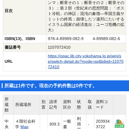
ンマ；断章その１；断章その２；断章その
３）；第２部（世紀末の思想問題；「ポス
目次
ト冷戦」の神話；混沌の象徴―帝国主義サ
ミットの終焉；崩壊したソ連邦にたいする
イスラム国家の経済進出；ユーゴ危機の拡
大）
ISBN(13)、ISBN
978-4-89989-082-9 4-89989-082-6
書誌番号
1107072410
https://opac.lib.city.yokohama.lg.jp/winj/s
URL
p/switch-detail.do?mode=sp&bibid=11070
72410
所蔵は1件です。現在の予約件数は0件です。
所
別
請求
資料
状
取
資料コ
蔵
所蔵場所
置
記号
区分
態
扱
ード
館
利
中
４階社会科
一般
203934
309.3
用
-
央
学
Map
書
3722