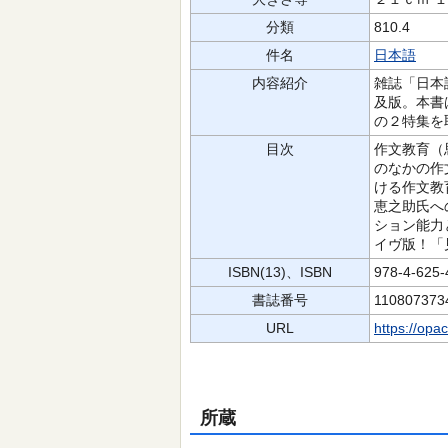
分類
810.4
件名
日本語
内容紹介
雑誌「日本
及版。本書
の２特集を
目次
作文教育（
のなかの作
ける作文教
恵之助氏へ
ション能力
イヴ版！「
ISBN(13)、ISBN
978-4-625
書誌番号
110807373
URL
https://opa
所蔵