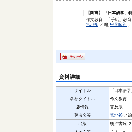
【図書】
「日本語学」特
作文教育 「手紙」教育 --
宮地裕
／編,
甲斐睦朗
／
予約申込
資料詳細
タイトル
「日本語学
各巻タイトル
作文教育 
版情報
普及版
著者名等
宮地裕
／編
出版
明治書院 
大きさ等
２１ｃｍ 