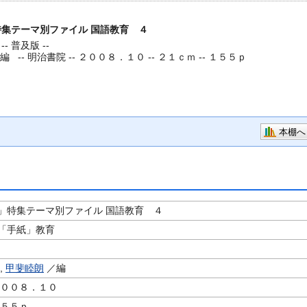
集テーマ別ファイル 国語教育 ４
 普及版 --
編 --
明治書院 -- ２００８．１０ -- ２１ｃｍ -- １５５ｐ
本棚へ
」特集テーマ別ファイル 国語教育 ４
「手紙」教育
,
甲斐睦朗
／編
２００８．１０
１５５ｐ