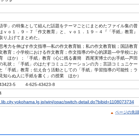
語学」の特集として組んだ話題をテーマごとにまとめたファイル集の普
はｖｏ１．９－７「作文教育」と、ｖｏ１．１９－４『「手紙」教育』
取り上げてまとめた。
思考力を伸ばす作文指導―私の作文教育観；私の作文教育観；国語教育
文教育；小学校における作文教育；作文指導の中心的課題―中学校にお
育 ほか）；「手紙」教育（心に残る書簡 西尾実博士のお手紙―芦田
の礼状；「手紙」のはたすコミュニケーションの力；言語コミュニケー
と「手紙」教育；伝え合う活動としての「手紙」学習指導の可能性；ラ
見知らぬ人に手紙を書く」の授業 ほか）
-43423-5 4-625-43423-8
4
c.lib.city.yokohama.lg.jp/winj/opac/switch-detail.do?bibid=1108073734
ページの先