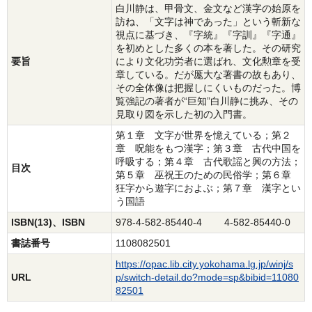
白川静は、甲骨文、金文など漢字の始原を
訪ね、「文字は神であった」という斬新な
視点に基づき、『字統』『字訓』『字通』
を初めとした多くの本を著した。その研究
要旨
により文化功労者に選ばれ、文化勲章を受
章している。だが厖大な著書の故もあり、
その全体像は把握しにくいものだった。博
覧強記の著者が“巨知”白川静に挑み、その
見取り図を示した初の入門書。
第１章 文字が世界を憶えている；第２
章 呪能をもつ漢字；第３章 古代中国を
呼吸する；第４章 古代歌謡と興の方法；
目次
第５章 巫祝王のための民俗学；第６章
狂字から遊字におよぶ；第７章 漢字とい
う国語
ISBN(13)、ISBN
978-4-582-85440-4 4-582-85440-0
書誌番号
1108082501
https://opac.lib.city.yokohama.lg.jp/winj/s
URL
p/switch-detail.do?mode=sp&bibid=11080
82501