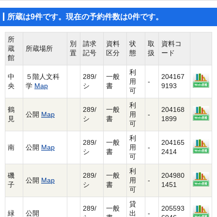
所蔵は9件です。現在の予約件数は0件です。
所
別
請求
資料
状
取
資料コ
蔵
所蔵場所
置
記号
区分
態
扱
ード
館
利
中
５階人文科
289/
一般
204167
用
-
央
学
Map
シ
書
9193
可
利
鶴
289/
一般
204168
公開
Map
用
-
見
シ
書
1899
可
利
289/
一般
204165
南
公開
Map
用
-
シ
書
2414
可
利
磯
289/
一般
204980
公開
Map
用
-
子
シ
書
1451
可
貸
289/
一般
205593
緑
公開
出
-