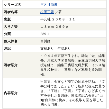
シリーズ名
平凡社新書
著者名等
松岡正剛
／著
出版
平凡社 ２００８．１１
大きさ等
１８ｃｍ ２６９ｐ
分類
289.1
個人件名
白川静
注記
文献あり 年譜あり
１９４４年京都市生まれ。雑誌「遊」編集
長、東京大学客員教授、帝塚山学院大学教
著者紹介
授を経て、編集工房研究所所長・イシス編
集学校校長。「連塾」など私塾を多数開
催。
甲骨文、金文など漢字の始原を訪ね、「文
字は神であった」という斬新な視点に基づ
き、『字統』『字訓』『字通』など多くの
内容紹介
本を著した白川静。博覧強記の著者が“巨
知”白川静に挑み、その見取り図を示した
初の入門書。