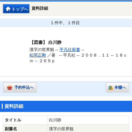
資料詳細
トップへ
1 件中、 1 件目
【図書】
白川静
漢字の世界観 --
平凡社新書
--
松岡正剛
／著 --
平凡社 -- ２００８．１１ -- １８ｃ
ｍ -- ２６９ｐ
予約申込へ
本棚へ
資料詳細
タイトル
白川静
副書名
漢字の世界観