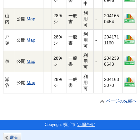
シ
書
6946
中
利
山
289/
一般
204165
公開
Map
用
-
内
シ
書
0454
可
利
戸
289/
一般
204171
公開
Map
用
-
塚
シ
書
1160
可
利
289/
一般
204239
泉
公開
Map
用
-
シ
書
8643
可
利
瀬
289/
一般
204163
公開
Map
用
-
谷
シ
書
3070
可
ページの先頭へ
Copyright 横浜市 (
お問合せ
)
戻る