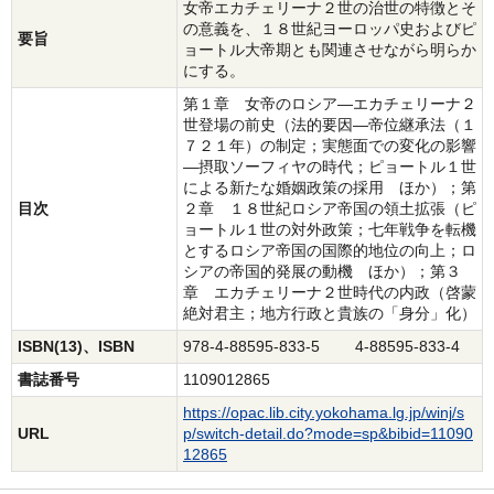
女帝エカチェリーナ２世の治世の特徴とそ
の意義を、１８世紀ヨーロッパ史およびピ
要旨
ョートル大帝期とも関連させながら明らか
にする。
第１章 女帝のロシア―エカチェリーナ２
世登場の前史（法的要因―帝位継承法（１
７２１年）の制定；実態面での変化の影響
―摂取ソーフィヤの時代；ピョートル１世
による新たな婚姻政策の採用 ほか）；第
目次
２章 １８世紀ロシア帝国の領土拡張（ピ
ョートル１世の対外政策；七年戦争を転機
とするロシア帝国の国際的地位の向上；ロ
シアの帝国的発展の動機 ほか）；第３
章 エカチェリーナ２世時代の内政（啓蒙
絶対君主；地方行政と貴族の「身分」化）
ISBN(13)、ISBN
978-4-88595-833-5 4-88595-833-4
書誌番号
1109012865
https://opac.lib.city.yokohama.lg.jp/winj/s
URL
p/switch-detail.do?mode=sp&bibid=11090
12865