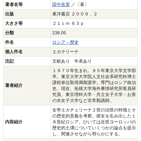
著者名等
田中良英
／〔著〕
出版
東洋書店 ２００９．２
大きさ等
２１ｃｍ ６３ｐ
分類
238.05
件名
ロシア－歴史
個人件名
エカテリーナ
注記
文献あり 年表あり
１９７０年生まれ。９５年東京大学文学部
卒。東京大学大学院人文社会系研究科博士
課程単位取得満期退学。専門はロシア政治
著者紹介
史。現在、拓殖大学海外事情研究所客員研
究員、東京理科大学・共立女子大学・お茶
の水女子大学など非常勤講師。
女帝エカチェリーナ２世の治世の特徴とそ
の歴史的意義を考察。彼女を生み出した１
内容紹介
８世紀ロシア、ひいては近世ヨーロッパの
歴史的土壌についていくつかの論点を提示
し、関連させながら明らかにする。