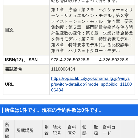
動きを比較静学によって分析する。
第１章 序論；第２章 ヘクシャー＝オリ
ーン＝サミュエルソン・モデル；第３章
ディストーション・モデル；第４章 要素
集約度；第５章 部門間賃金格差を伴う諸
目次
外生変数の変化；第６章 失業と賃金格差
を伴うモデル；第７章 特殊要素モデル；
第８章 特殊要素モデルによる比較静学；
第９章 ハリス＝トダロー・モデル
ISBN(13)、ISBN
978-4-326-50328-5 4-326-50328-9
書誌番号
1110006434
https://opac.lib.city.yokohama.lg.jp/winj/s
URL
p/switch-detail.do?mode=sp&bibid=11100
06434
所蔵は1件です。現在の予約件数は0件です。
所
別
請求
資料
状
取
資料コ
蔵
所蔵場所
置
記号
区分
態
扱
ード
館