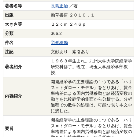
著者名等
長島正治
／著
出版
勁草書房 ２０１０．１
大きさ等
２２ｃｍ ２４６ｐ
分類
366.2
件名
労働移動
注記
文献あり 索引あり
１９６３年生まれ。九州大学大学院経済学
著者紹介
研究科修了。現在、埼玉大学経済学部教
授。
開発経済学の主要理論の１つである「ハリ
ス＝トダロー・モデル」をとりあげ、賃金
率格差による国内労働移動と諸経済変数の
内容紹介
動きを比較静学的側面から分析する。分析
過程での数学的処理は、可能な限り本文中
に残した。
開発経済学の主要理論の１つである「ハリ
ス＝トダロー・モデル」をとりあげ、賃金
要旨
率格差による国内労働移動と諸経済変数の