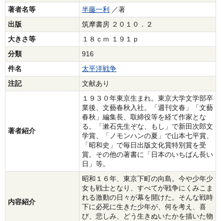
著者名等
半藤一利
／著
出版
筑摩書房 ２０１０．２
大きさ等
１８ｃｍ １９１ｐ
分類
916
件名
太平洋戦争
注記
文献あり
１９３０年東京生まれ。東京大学文学部卒
業後、文藝春秋入社。「週刊文春」「文藝
春秋」編集長、取締役等を経て作家とな
る。「漱石先生ぞな、もし」で新田次郎文
著者紹介
学賞、「ノモンハンの夏」で山本七平賞、
「昭和史」で毎日出版文化賞特別賞を受
賞。その他の著書に「日本のいちばん長い
日」等。
昭和１６年、東京下町の向島。今や少年少
女も戦士となり、すべてが戦争にくみこま
れる激動の日々が幕を開けた。そんな戦時
内容紹介
下に必死に生きた少年が、何を考え、喜
び、悲しみ、どう生きぬいたかを描いた物