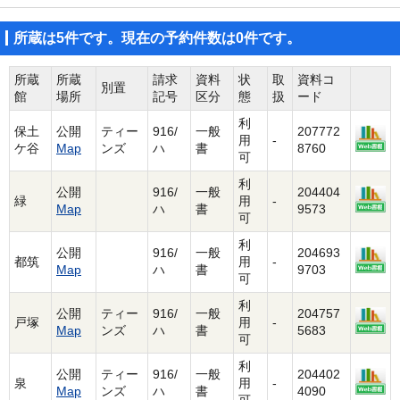
所蔵は5件です。現在の予約件数は0件です。
所蔵
所蔵
請求
資料
状
取
資料コ
別置
館
場所
記号
区分
態
扱
ード
利
保土
公開
ティー
916/
一般
207772
用
-
ケ谷
Map
ンズ
ハ
書
8760
可
利
公開
916/
一般
204404
緑
用
-
Map
ハ
書
9573
可
利
公開
916/
一般
204693
都筑
用
-
Map
ハ
書
9703
可
利
公開
ティー
916/
一般
204757
戸塚
用
-
Map
ンズ
ハ
書
5683
可
利
公開
ティー
916/
一般
204402
泉
用
-
Map
ンズ
ハ
書
4090