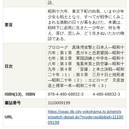
語。
昭和十六年、東京下町の向島。いまや少年
少女も戦士となり、すべてが戦争にくみこ
まれる激動の日々が幕をあけた。本書は、
要旨
戦時下に必死に生きた一少年が、何を考
え、喜び、悲しみ、どう生きぬいたかの物
語である。
プロローグ 真珠湾攻撃と日本人―昭和十
六年；第１章 悪ガキと忠君愛国―昭和十
七年；第２章 軍国訓練と中学生―昭和十
八年；第３章 鬼畜米英と防空壕―昭和十
目次
九年；第４章 「盲爆」と本土決戦―昭和
二十年（１）；第５章 三月十日と焼死者
―昭和二十年（２）；エピローグ 天皇放
送と煙草一本―昭和二十年（３）
ISBN(13)、ISBN
978-4-480-68832-3 4-480-68832-3
書誌番号
1110009199
https://opac.lib.city.yokohama.lg.jp/winj/s
URL
p/switch-detail.do?mode=sp&bibid=11100
09199