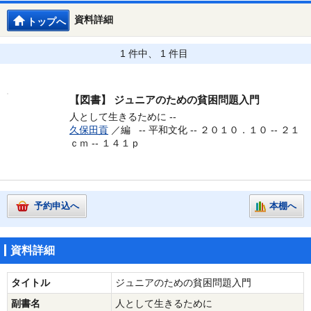
資料詳細
トップへ
1 件中、 1 件目
【図書】
ジュニアのための貧困問題入門
人として生きるために --
久保田貢
／編 --
平和文化 -- ２０１０．１０ -- ２１
ｃｍ -- １４１ｐ
予約申込へ
本棚へ
資料詳細
タイトル
ジュニアのための貧困問題入門
副書名
人として生きるために