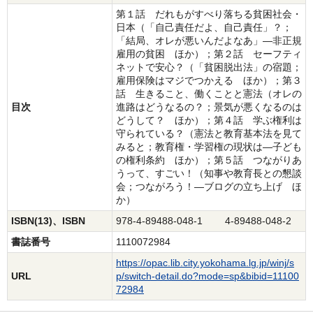
第１話 だれもがすべり落ちる貧困社会・
日本（「自己責任だよ、自己責任」？；
「結局、オレが悪いんだよなあ」―非正規
雇用の貧困 ほか）；第２話 セーフティ
ネットで安心？（「貧困脱出法」の宿題；
雇用保険はマジでつかえる ほか）；第３
話 生きること、働くことと憲法（オレの
目次
進路はどうなるの？；景気が悪くなるのは
どうして？ ほか）；第４話 学ぶ権利は
守られている？（憲法と教育基本法を見て
みると；教育権・学習権の現状は―子ども
の権利条約 ほか）；第５話 つながりあ
うって、すごい！（知事や教育長との懇談
会；つながろう！―ブログの立ち上げ ほ
か）
ISBN(13)、ISBN
978-4-89488-048-1 4-89488-048-2
書誌番号
1110072984
https://opac.lib.city.yokohama.lg.jp/winj/s
URL
p/switch-detail.do?mode=sp&bibid=11100
72984