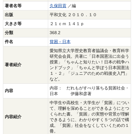
著者名等
久保田貢
／編
出版
平和文化 ２０１０．１０
大きさ等
２１ｃｍ １４１ｐ
分類
368.2
件名
貧困－日本
愛知県立大学歴史教育者協議会・教育科学
研究会会員。共著に「日本国憲法に出会う
授業」「ちゃんと知りたい！日本の戦争ハ
著者紹介
ンドブック」「ちゃんと学ぼう日本国憲法
１・２」「ジュニアのための戦後史入門」
など。
内容： だれもがすべり落ちる貧困社会・
内容
日本 伊藤和彦著
中学生や高校生・大学生が「貧困」につい
て、理解を深めることができるようにとつ
くられた書。「貧困」の実態や背景が理解
内容紹介
できるように、わかりやすく５つの話で構
成。「貧困」社会をなくしていくための１
冊。