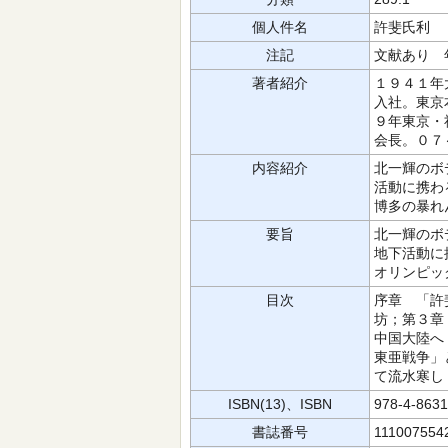
個人件名
許斐氏利
注記
文献あり 
著者紹介
１９４１年
入社。東京
９年東京・
会長。０７
内容紹介
北一輝のボ
活動に携わ
博多の暴れ
要旨
北一輝のボ
地下活動に
オリンピッ
目次
序章 「許
坊；第３章
中国大陸へ
東亜戦争」
て流水寒し
ISBN(13)、ISBN
978-4-863
書誌番号
111007554