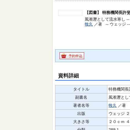
【図書】
特務機関長許
風淅瀝として流水寒し --
牧久
／著 --
ウェッジ -
予約申込
資料詳細
タイトル
特務機関長
副書名
風淅瀝とし
著者名等
牧久
／著
出版
ウェッジ 
大きさ等
２０ｃｍ 
分類
289.1