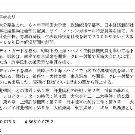
年表あり
大分県生まれ。６４年早稲田大学第一政治経済学部卒。日本経済新聞社
本社編集局社会部に配属。サイゴン・シンガポール特派員等を経て、８
社会部長。専務取締役、代表取締役副社長を経て２００５年テレビ大阪
～０９年日本経済新聞社顧問。
ディ・ガードを務め、戦時下の上海・ハノイで特務機関員を率いて地下
る。戦後は、銀座で東京温泉を開業、クレー射撃で五輪大会にも出場。
ん坊・許斐氏利の破天荒な生涯を描く。
ディガードを務め、戦時下の上海・ハノイで百名の特務機関員を率いて
携わる。戦後は、銀座で一大歓楽郷「東京温泉」を開業、クレー射撃で
クにも出場した、昭和の“怪物”がいま歴史の闇から浮上する。
斐機関」との遭遇；第１章 許斐氏利の終戦；第２章 博多の暴れん
 テロとクーデターの時代；第４章 大化会と二・二六事件；第５章
；第６章 上海許斐機関；第７章 日本陸軍の阿片工作；第８章 「大
とハノイ許斐機関；第９章 大歓楽郷「東京温泉」；終章 風淅瀝とし
10-075-6 4-86310-075-2
2