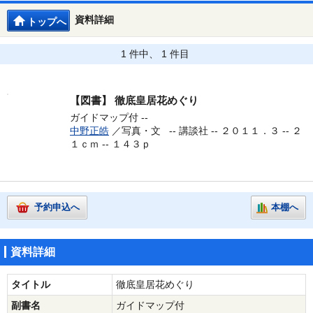
資料詳細
トップへ
1 件中、 1 件目
【図書】
徹底皇居花めぐり
ガイドマップ付 --
中野正皓
／写真・文 --
講談社 -- ２０１１．３ -- ２
１ｃｍ -- １４３ｐ
予約申込へ
本棚へ
資料詳細
タイトル
徹底皇居花めぐり
副書名
ガイドマップ付