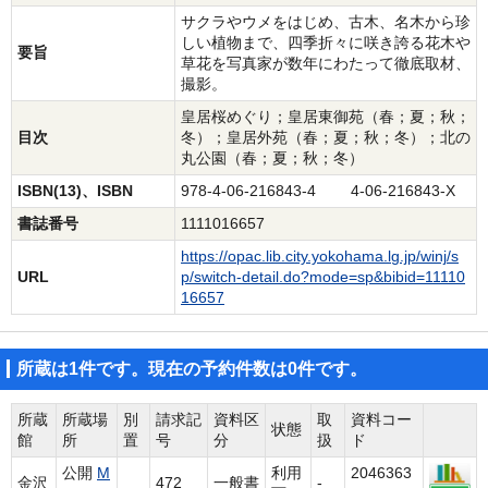
サクラやウメをはじめ、古木、名木から珍
しい植物まで、四季折々に咲き誇る花木や
要旨
草花を写真家が数年にわたって徹底取材、
撮影。
皇居桜めぐり；皇居東御苑（春；夏；秋；
目次
冬）；皇居外苑（春；夏；秋；冬）；北の
丸公園（春；夏；秋；冬）
ISBN(13)、ISBN
978-4-06-216843-4 4-06-216843-X
書誌番号
1111016657
https://opac.lib.city.yokohama.lg.jp/winj/s
URL
p/switch-detail.do?mode=sp&bibid=11110
16657
所蔵は1件です。現在の予約件数は0件です。
所蔵
所蔵場
別
請求記
資料区
取
資料コー
状態
館
所
置
号
分
扱
ド
公開
M
利用
2046363
金沢
472
一般書
-