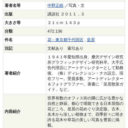
著者名等
中野正皓
／写真・文
出版
講談社 ２０１１．３
大きさ等
２１ｃｍ １４３ｐ
分類
472.136
件名
花－東京都千代田区
,
皇居
注記
文献あり 索引あり
１９４１年愛知県出身。桑沢デザイン研究
所グラフィックデザイン研究科卒。大手広
告代理店にアートディレクターとして勤務
著者紹介
後、（株）ディレクション・ナカ設立。現
在フリー。受賞多数。アートディレクター
＆フォトグラファー。著書に「皇居散策ガ
イド」など。
世界有数のオフィス街の隣に広がる豊かな
自然と静寂。都心で堪能できる日本屈指の
花どころ、皇居の花めぐり決定版。古木、
内容紹介
名木から珍しい植物まで、四季折々に咲き
誇る花木や草花の美しい写真を豊富に掲
載。